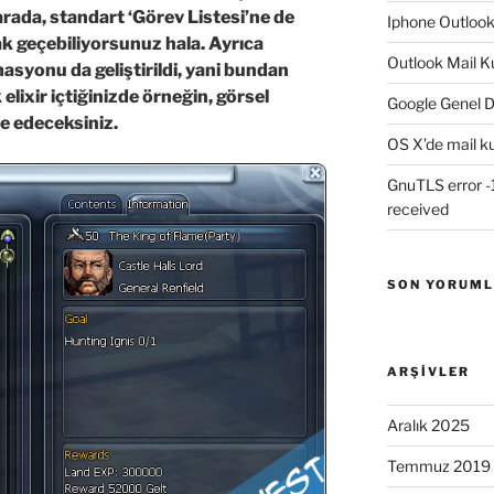
arada, standart ‘Görev Listesi’ne de
Iphone Outloo
rak geçebiliyorsunuz hala. Ayrıca
Outlook Mail K
asyonu da geliştirildi, yani bundan
 elixir içtiğinizde örneğin, görsel
Google Genel D
de edeceksiniz.
OS X’de mail k
GnuTLS error -1
received
SON YORUM
ARŞIVLER
Aralık 2025
Temmuz 2019