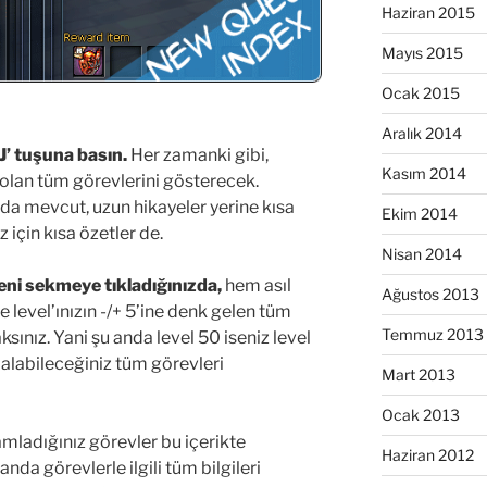
Haziran 2015
Mayıs 2015
Ocak 2015
Aralık 2014
’ tuşuna basın.
Her zamanki gibi,
Kasım 2014
k olan tüm görevlerini gösterecek.
 da mevcut, uzun hikayeler yerine kısa
Ekim 2014
 için kısa özetler de.
Nisan 2014
 yeni sekmeye tıkladığınızda,
hem asıl
Ağustos 2013
e level’ınızın -/+ 5’ine denk gelen tüm
Temmuz 2013
ksınız. Yani şu anda level 50 iseniz level
 alabileceğiniz tüm görevleri
Mart 2013
Ocak 2013
mladığınız görevler bu içerikte
Haziran 2012
da görevlerle ilgili tüm bilgileri