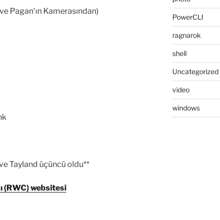
 ve Pagan’ın Kamerasından)
PowerCLI
ragnarok
shell
Uncategorized
video
windows
nk
ci ve Tayland üçüncü oldu**
 (RWC) websitesi