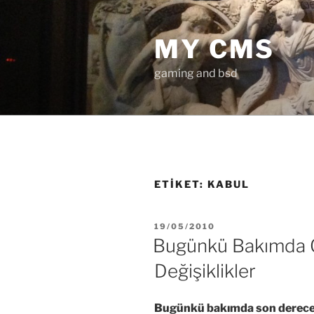
İçeriğe
geç
MY CMS
gaming and bsd
ETIKET:
KABUL
YAYIM
19/05/2010
TARIHI
Bugünkü Bakımda G
Değişiklikler
Bugünkü bakımda son derece fa