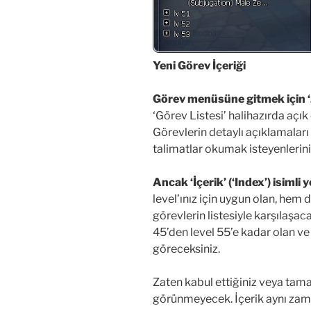
Yeni Görev İçeriği
Görev menüsüne gitmek için ‘J
‘Görev Listesi’ halihazırda açı
Görevlerin detaylı açıklamaları
talimatlar okumak isteyenleriniz
Ancak ‘İçerik’ (‘Index’) isimli
level’ınız için uygun olan, hem d
görevlerin listesiyle karşılaşaca
45’den level 55’e kadar olan ve
göreceksiniz.
Zaten kabul ettiğiniz veya tama
görünmeyecek. İçerik aynı zaman