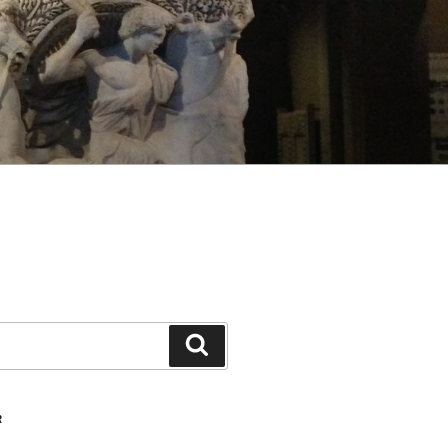
Ara
R