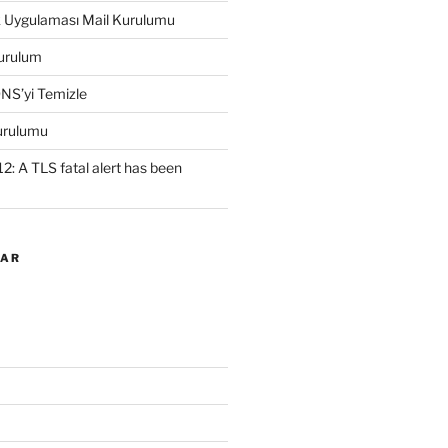
k Uygulaması Mail Kurulumu
urulum
NS’yi Temizle
urulumu
2: A TLS fatal alert has been
LAR