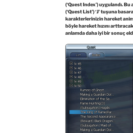
(‘Quest Index’) uygulandı. Bu 
(‘Quest List’) ‘J’ tuşuna basa
karakterlerinizin hareket anim
böyle hareket hızını arttıracak
anlamda daha iyi bir sonuç el