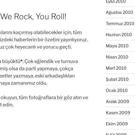
Eylül 2010
Ağustos 2010
We Rock, You Roll!
Temmuz 2010
rını kaçırmış olabilecekler için, tüm
Haziran 2010
zdeki haberlerin bir özetini yayınlıyoruz.
Mayıs 2010
z çok heyecanlı ve yorucu geçti.
Nisan 2010
a büyüktü
*
: Çok eğlendik ve turnuva
Mart 2010
lmiş olsa da parti yapmaya, çokça
etler yazmaya, eski arkadaşlıkları
Şubat 2010
ışmaya zamanımız oldu.
Ocak 2010
okuyun, tüm fotoğraflara bir göz atın ve
Aralık 2009
t edin.
Kasım 2009
Ekim 2009
Eylül 2009