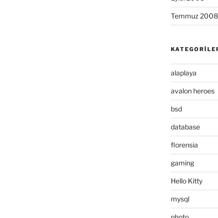
Temmuz 2008
KATEGORILE
alaplaya
avalon heroes
m
bsd
database
florensia
gaming
Hello Kitty
mysql
photo