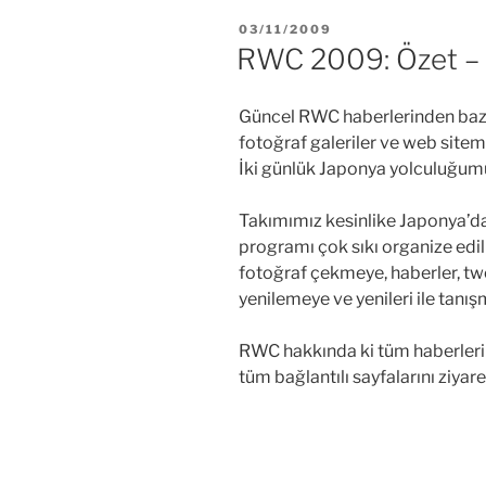
YAYIM
03/11/2009
TARIHI
RWC 2009: Özet – 
Güncel RWC haberlerinden bazıla
fotoğraf galeriler ve web sitemi
İki günlük Japonya yolculuğumu
Takımımız kesinlike Japonya’d
programı çok sıkı organize edi
fotoğraf çekmeye, haberler, twe
yenilemeye ve yenileri ile tan
RWC hakkında ki tüm haberleri 
tüm bağlantılı sayfalarını ziyare