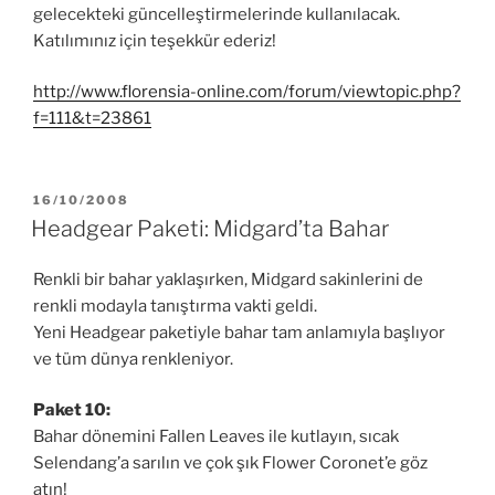
gelecekteki güncelleştirmelerinde kullanılacak.
Katılımınız için teşekkür ederiz!
http://www.florensia-online.com/forum/viewtopic.php?
f=111&t=23861
YAYIM
16/10/2008
TARIHI
Headgear Paketi: Midgard’ta Bahar
Renkli bir bahar yaklaşırken, Midgard sakinlerini de
renkli modayla tanıştırma vakti geldi.
Yeni Headgear paketiyle bahar tam anlamıyla başlıyor
ve tüm dünya renkleniyor.
Paket 10:
Bahar dönemini Fallen Leaves ile kutlayın, sıcak
Selendang’a sarılın ve çok şık Flower Coronet’e göz
atın!