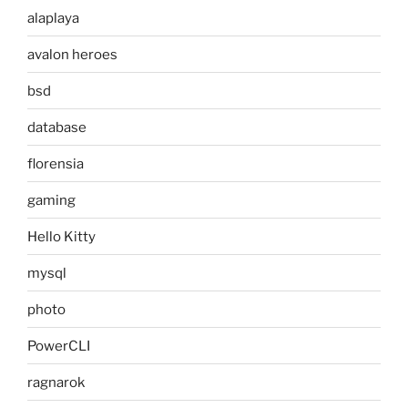
alaplaya
avalon heroes
bsd
database
florensia
gaming
Hello Kitty
mysql
photo
PowerCLI
ragnarok