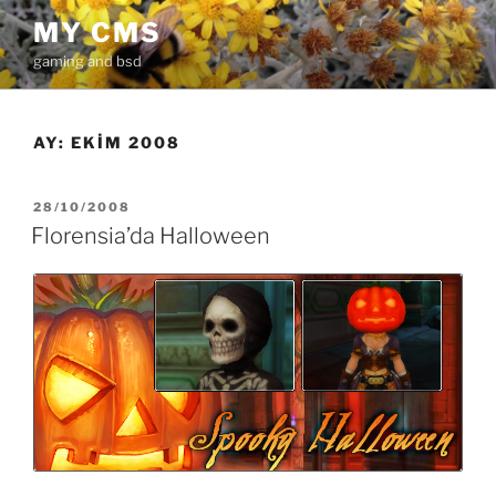
İçeriğe
MY CMS
geç
gaming and bsd
AY:
EKIM 2008
YAYIM
28/10/2008
TARIHI
Florensia’da Halloween