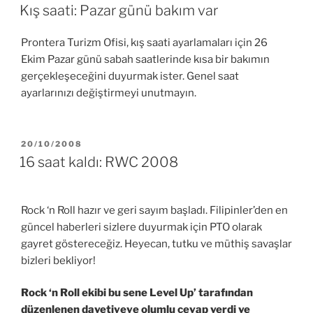
TARIHI
Kış saati: Pazar günü bakım var
Prontera Turizm Ofisi, kış saati ayarlamaları için 26
Ekim Pazar günü sabah saatlerinde kısa bir bakımın
gerçekleşeceğini duyurmak ister. Genel saat
ayarlarınızı değiştirmeyi unutmayın.
YAYIM
20/10/2008
TARIHI
16 saat kaldı: RWC 2008
Rock ‘n Roll hazır ve geri sayım başladı. Filipinler’den en
güncel haberleri sizlere duyurmak için PTO olarak
gayret göstereceğiz. Heyecan, tutku ve müthiş savaşlar
bizleri bekliyor!
Rock ‘n Roll ekibi bu sene Level Up’ tarafından
düzenlenen davetiyeye olumlu cevap verdi ve