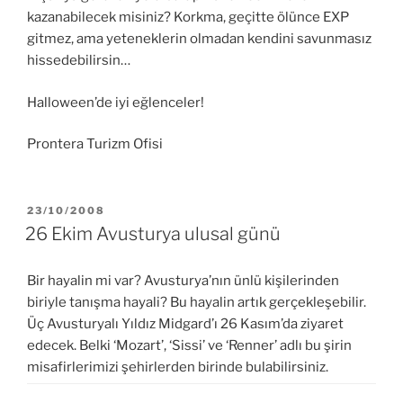
kazanabilecek misiniz? Korkma, geçitte ölünce EXP
gitmez, ama yeteneklerin olmadan kendini savunmasız
hissedebilirsin…
Halloween’de iyi eğlenceler!
Prontera Turizm Ofisi
YAYIM
23/10/2008
TARIHI
26 Ekim Avusturya ulusal günü
Bir hayalin mi var? Avusturya’nın ünlü kişilerinden
biriyle tanışma hayali? Bu hayalin artık gerçekleşebilir.
Üç Avusturyalı Yıldız Midgard’ı 26 Kasım’da ziyaret
edecek. Belki ‘Mozart’, ‘Sissi’ ve ‘Renner’ adlı bu şirin
misafirlerimizi şehirlerden birinde bulabilirsiniz.