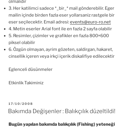
olmalidir
3. Her katilimci sadece *_bir_* mail gönderebilir. Eger
mailin içinde birden fazla eser yollarsaniz rastgele bir
eser seçilecektir. Email adresi:
events@euro-ro.net
4. Metin eserler Arial font ile en fazla 2 sayfa olabilir
5. Resimler, çizimler ve grafikler en fazla 800×600
piksel olabilir
6. Özgün olmayan, ayrim gözeten, saldirgan, hakaret,
cinsellik içeren veya irkçi içerik diskalifiye edilecektir
Eglenceli düsünmeler
Etkinlik Takiminiz
YAYIM
17/10/2008
TARIHI
Bakımda Değişenler : Balıkçılık düzeltildi!
Bugün yapılan bakımda balıkçılık (Fishing) yeteneği