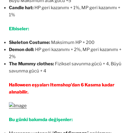
Büyü Maksimum atak gücü +5
Candle hat:
HP geri kazanımı + 1%, MP geri kazanımı +
1%
Elbiseler:
Skeleton Costume:
Maksimum HP + 200
Demon doll:
HP geri kazanımı + 2%, MP geri kazanımı +
2%
The Mummy clothes:
Fiziksel savunma gücü + 4, Büyü
savunma gücü + 4
Halloween eşyaları Itemshop’dan 6 Kasıma kadar
alınabilir.
Bu günki bakımda değişenler: