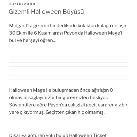
YAYIM
23/10/2008
TARIHI
Gizemli Halloween Büyüsü
Midgard’ta gizemli bir dedikodu kulaktan kulağa dolaşır:
30 Ekim ile 6 Kasım arası Payon’da Halloween Mage’i
bul ve herşeyi öğren…
Halloween Mage ile buluşmadan önce ağırlığın 0
olmasını sağlayın. Zor bir görev sizleri bekliyor.
Söylentilere göre Payon’da çok gizli geçit esrarengiz bir
yere çıkıyormuş. Geçitten çıkan hiç olmamış.
Dışarıya götüren yolu bulup Halloween Ticket