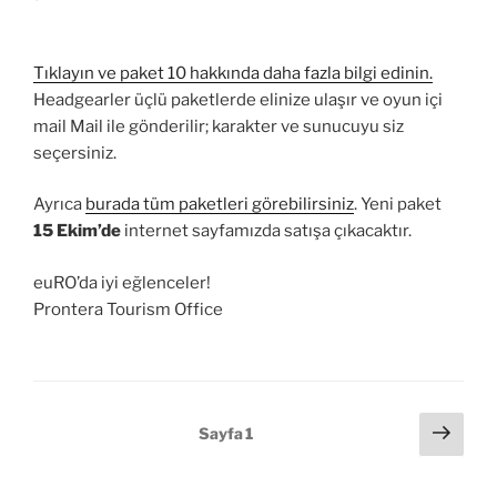
Tıklayın ve paket 10 hakkında daha fazla bilgi edinin.
Headgearler üçlü paketlerde elinize ulaşır ve oyun içi
mail Mail ile gönderilir; karakter ve sunucuyu siz
seçersiniz.
Ayrıca
burada tüm paketleri görebilirsiniz
. Yeni paket
15 Ekim’de
internet sayfamızda satışa çıkacaktır.
euRO’da iyi eğlenceler!
Prontera Tourism Office
Yazı
Sonr
Sayfa
1
sayf
sayfalaması