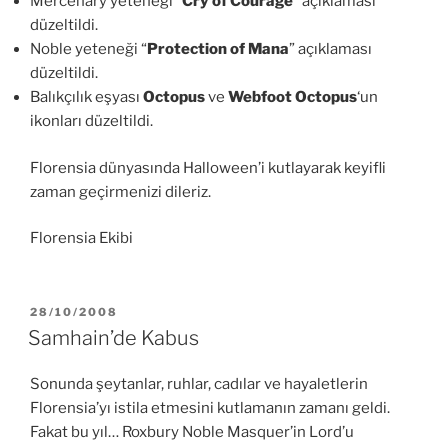
Mercenary yeteneği “
Cry of Courage
” açıklaması
düzeltildi.
Noble yeteneği “
Protection of Mana
” açıklaması
düzeltildi.
Balıkçılık eşyası
Octopus
ve
Webfoot Octopus
‘un
ikonları düzeltildi.
Florensia dünyasında Halloween’i kutlayarak keyifli
zaman geçirmenizi dileriz.
Florensia Ekibi
YAYIM
28/10/2008
TARIHI
Samhain’de Kabus
Sonunda şeytanlar, ruhlar, cadılar ve hayaletlerin
Florensia’yı istila etmesini kutlamanın zamanı geldi.
Fakat bu yıl… Roxbury Noble Masquer’in Lord’u