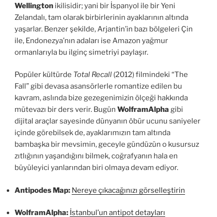
Wellington
ikilisidir; yani bir İspanyol ile bir Yeni
Zelandalı, tam olarak birbirlerinin ayaklarının altında
yaşarlar. Benzer şekilde, Arjantin’in bazı bölgeleri Çin
ile, Endonezya’nın adaları ise Amazon yağmur
ormanlarıyla bu ilginç simetriyi paylaşır.
Popüler kültürde
Total Recall
(2012) filmindeki “The
Fall” gibi devasa asansörlerle romantize edilen bu
kavram, aslında bize gezegenimizin ölçeği hakkında
mütevazı bir ders verir. Bugün
WolframAlpha
gibi
dijital araçlar sayesinde dünyanın öbür ucunu saniyeler
içinde görebilsek de, ayaklarımızın tam altında
bambaşka bir mevsimin, geceyle gündüzün o kusursuz
zıtlığının yaşandığını bilmek, coğrafyanın hala en
büyüleyici yanlarından biri olmaya devam ediyor.
Antipodes Map:
Nereye çıkacağınızı görselleştirin
WolframAlpha:
İstanbul’un antipot detayları