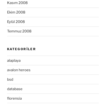
Kasım 2008
Ekim 2008
Eylül 2008
Temmuz 2008
KATEGORILER
alaplaya
avalon heroes
bsd
database
florensia