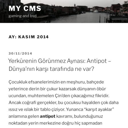
İçeriğe
MY CMS
geç
gaming and bsd
AY:
KASIM 2014
YAYIM
30/11/2014
TARIHI
Yerkürenin Görünmez Aynası: Antipot –
Dünya’nın karşı tarafında ne var?
Çocukluk efsanelerimizin en meşhuru, bahçede
yeterince derin bir çukur kazarsak dünyanın öbür
ucundan, muhtemelen Çin’den çıkacağımız fikridir.
Ancak coğrafi gerçekler, bu çocuksu hayalden çok daha
ıssız ve ıslak bir tablo çiziyor. Yunanca “karşıt ayaklar”
anlamına gelen
antipot
kavramı, bulunduğunuz
noktadan yerin merkezine doğru hiç sapmadan