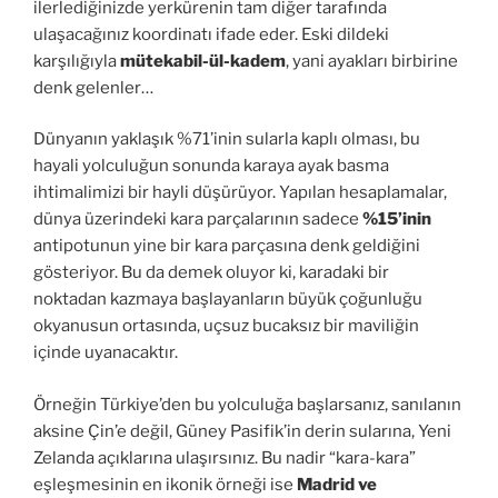
ilerlediğinizde yerkürenin tam diğer tarafında
ulaşacağınız koordinatı ifade eder. Eski dildeki
karşılığıyla
mütekabil-ül-kadem
, yani ayakları birbirine
denk gelenler…
Dünyanın yaklaşık %71’inin sularla kaplı olması, bu
hayali yolculuğun sonunda karaya ayak basma
ihtimalimizi bir hayli düşürüyor. Yapılan hesaplamalar,
dünya üzerindeki kara parçalarının sadece
%15’inin
antipotunun yine bir kara parçasına denk geldiğini
gösteriyor. Bu da demek oluyor ki, karadaki bir
noktadan kazmaya başlayanların büyük çoğunluğu
okyanusun ortasında, uçsuz bucaksız bir maviliğin
içinde uyanacaktır.
Örneğin Türkiye’den bu yolculuğa başlarsanız, sanılanın
aksine Çin’e değil, Güney Pasifik’in derin sularına, Yeni
Zelanda açıklarına ulaşırsınız. Bu nadir “kara-kara”
eşleşmesinin en ikonik örneği ise
Madrid ve