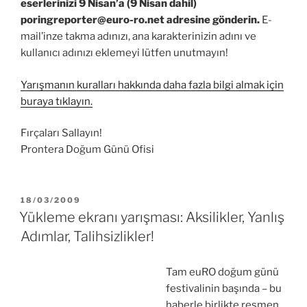
eserlerinizi 9 Nisan’a (9 Nisan dahil)
poringreporter@euro-ro.net
adresine gönderin.
E-
mail’inze takma adınızı, ana karakterinizin adını ve
kullanıcı adınızı eklemeyi lütfen unutmayın!
Yarışmanın kuralları hakkında daha fazla bilgi almak için
buraya tıklayın.
Fırçaları Sallayın!
Prontera Doğum Günü Ofisi
YAYIM
18/03/2009
TARIHI
Yükleme ekranı yarışması: Aksilikler, Yanlış
Adımlar, Talihsizlikler!
Tam euRO doğum günü
festivalinin başında – bu
haberle birlikte resmen