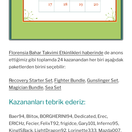
Florensia Bahar Takvimi Etkinlikleri haberinde
de anons
ettiğimiz gibi toplamda 24 kazanandan her biri aşağıdak
paketlerden birini seçebilir:
Recovery Starter Set
,
Fighter Bundle
,
Gunslinger Set
,
Magician Bundle
,
Sea Set
Kazananları tebrik ederiz:
Baer94, Blitox, BORGHERINI94, Dedicated, Erec,
ERICHz, Fecier, FelixT92, frigidce, Gary101, Inferno95,
KingISBack, LightDragon92, Lorinette333, Mazda007,