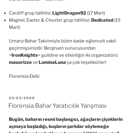
Cardiff grup talihlisi:
LightDragon92
(17 Mart)
Magnel, Exeter & Chester grup talihlisi:
Dedicated
(15
Mart)
Umarız Bahar Takvimiyle bizim kadar eğlenceli vakit
geçirmişsinizdir. Bergruen sunucusundan
~IronKnights~
guildine ve etkinliğin iki organizatörü
mauorizze
ve
LuminaLuna
’ya çok teşekkürler!
Florensia Ekibi
YAYIM
23/03/2009
TARIHI
Florensia Bahar Yaratıcılık Yarışması
Bugün, baharın resmi başlangıcı, ağaçların çiçeklerin
açmaya başladığı, kuşların şarkılar söylemeğe