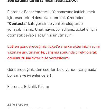
Son katılma tarihi 17 Nisan Saat: 23:00.
Florensia Bahar Yaratıcılık Yarışmasına katılabilmek
için, eserlerinizi
destek sistemimiz
üzerinden
“Contests”
kategorisinde yeni bir oluşturup
yollayabilirsiniz. Unutmayın, yolladığınız ticketler için
otomatik cevap alacağınızı unutmayın.
Lütfen göndereceğiniz ticket’e ana karakterinizin adını
yazmayı unutmayın ki, yarışma sonunda direkt olarak
ödülünüzü karakterinize verebilelim.
Göndereceğiniz tüm eserleri bekliyoruz – yarışmada
bol şans ve iyi eğlenceler!
Florensia Etkinlik Takımı
YAYIM
22/03/2009
TARIHI