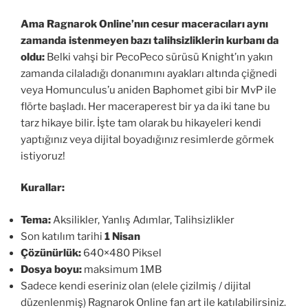
Ama Ragnarok Online’nın cesur maceracıları aynı
zamanda istenmeyen bazı talihsizliklerin kurbanı da
oldu:
Belki vahşi bir PecoPeco sürüsü Knight’ın yakın
zamanda cilaladığı donanımını ayakları altında çiğnedi
veya Homunculus’u aniden Baphomet gibi bir MvP ile
flörte başladı. Her maceraperest bir ya da iki tane bu
tarz hikaye bilir. İşte tam olarak bu hikayeleri kendi
yaptığınız veya dijital boyadığınız resimlerde görmek
istiyoruz!
Kurallar:
Tema:
Aksilikler, Yanlış Adımlar, Talihsizlikler
Son katılım tarihi
1 Nisan
Çözünürlük:
640×480 Piksel
Dosya boyu:
maksimum 1MB
Sadece kendi eseriniz olan (elele çizilmiş / dijital
düzenlenmiş) Ragnarok Online fan art ile katılabilirsiniz.