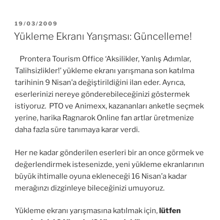
YAYIM
19/03/2009
TARIHI
Yükleme Ekranı Yarışması: Güncelleme!
Prontera Tourism Office ‘Aksilikler, Yanlış Adımlar,
Talihsizlikler!’ yükleme ekranı yarışmana son katılma
tarihinin 9 Nisan’a değiştirildiğini ilan eder. Ayrıca,
eserlerinizi nereye gönderebileceğinizi göstermek
istiyoruz. PTO ve Animexx, kazananları anketle seçmek
yerine, harika Ragnarok Online fan artlar üretmenize
daha fazla süre tanımaya karar verdi.
Her ne kadar gönderilen eserleri bir an once görmek ve
değerlendirmek istesenizde, yeni yükleme ekranlarının
büyük ihtimalle oyuna ekleneceği 16 Nisan’a kadar
merağınzı dizginleye bileceğinizi umuyoruz.
Yükleme ekranı yarışmasına katılmak için,
lütfen