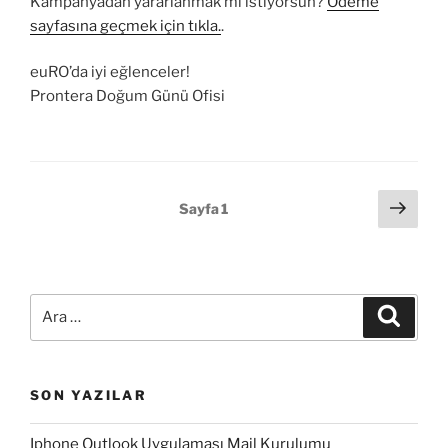
Kampanyadan yararlanmak mı istiyorsun?
Ödeme
sayfasına geçmek için tıkla.
.
euRO’da iyi eğlenceler!
Prontera Doğum Günü Ofisi
Yazı
Sonr
Sayfa
1
sayf
sayfalaması
Ara:
Ara
SON YAZILAR
Iphone Outlook Uygulaması Mail Kurulumu