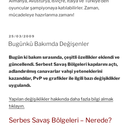
Almanya, Avusturya, İsviçre, İtalya ve Türkiye’den
oyuncular şampiyonaya katılabilirler. Zaman,
mücadeleye hazırlanma zamanı!
YAYIM
25/03/2009
TARIHI
Bugünkü Bakımda Değişenler
Bugün ki bakım sırasında, çeşitli özellikler eklendi ve
güncellendi. Serbest Savaş Bölgeleri kapılarını açtı,
adlandırılmış canavarlar vahşi yeteneklerini
kazandılar, PvP ve grafikler ile ilgili bazı değişiklikler
uygulandı.
Yapılan değişiklikler hakkında daha fazla bilgi almak
tıklayın.
Serbes Savaş Bölgeleri – Nerede?