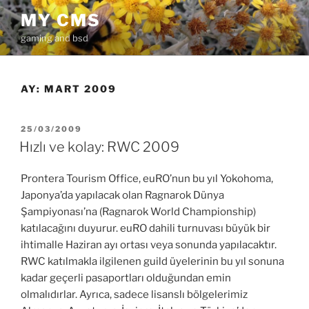
İçeriğe
MY CMS
geç
gaming and bsd
AY:
MART 2009
YAYIM
25/03/2009
TARIHI
Hızlı ve kolay: RWC 2009
Prontera Tourism Office, euRO’nun bu yıl Yokohoma,
Japonya’da yapılacak olan Ragnarok Dünya
Şampiyonası’na (Ragnarok World Championship)
katılacağını duyurur. euRO dahili turnuvası büyük bir
ihtimalle Haziran ayı ortası veya sonunda yapılacaktır.
RWC katılmakla ilgilenen guild üyelerinin bu yıl sonuna
kadar geçerli pasaportları olduğundan emin
olmalıdırlar. Ayrıca, sadece lisanslı bölgelerimiz