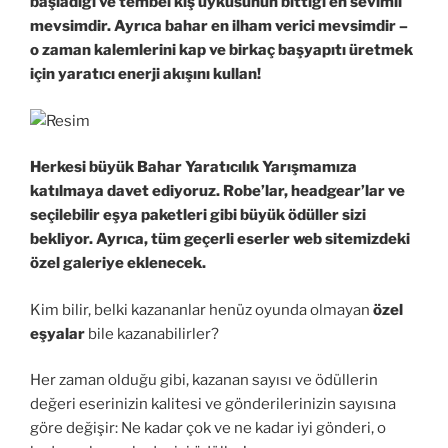
başladığı ve tembel kış uykusunun bittiği en sevimli
mevsimdir. Ayrıca bahar en ilham verici mevsimdir –
o zaman kalemlerini kap ve birkaç başyapıtı üretmek
için yaratıcı enerji akışını kullan!
Herkesi büyük Bahar Yaratıcılık Yarışmamıza
katılmaya davet ediyoruz. Robe’lar, headgear’lar ve
seçilebilir eşya paketleri gibi büyük ödüller sizi
bekliyor. Ayrıca, tüm geçerli eserler web sitemizdeki
özel galeriye eklenecek.
Kim bilir, belki kazananlar henüz oyunda olmayan
özel
eşyalar
bile kazanabilirler?
Her zaman olduğu gibi, kazanan sayısı ve ödüllerin
değeri eserinizin kalitesi ve gönderilerinizin sayısına
göre değişir: Ne kadar çok ve ne kadar iyi gönderi, o