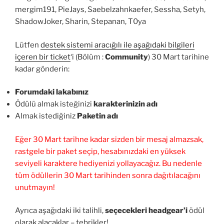
mergim191, PieJays, Saebelzahnkaefer, Sessha, Setyh,
ShadowJoker, Sharin, Stepanan, T0ya
Lütfen
destek sistemi aracığılı ile aşağıdaki bilgileri
içeren bir ticket
‘i (Bölüm :
Community
) 30 Mart tarihine
kadar gönderin:
Forumdaki lakabınız
Ödülü almak isteğinizi
karakterinizin adı
Almak istediğiniz
Paketin adı
Eğer 30 Mart tarihne kadar sizden bir mesaj almazsak,
rastgele bir paket seçip, hesabınızdaki en yüksek
seviyeli karaktere hediyenizi yollayacağız. Bu nedenle
tüm ödüllerin 30 Mart tarihinden sonra dağıtılacağını
unutmayın!
Ayrıca aşağıdaki iki talihli,
seçecekleri headgear’i
ödül
olarak alacaklar – tebrikler!