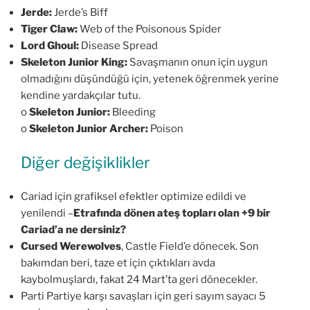
Jerde:
Jerde’s Biff
Tiger Claw:
Web of the Poisonous Spider
Lord Ghoul:
Disease Spread
Skeleton Junior King:
Savaşmanın onun için uygun
olmadığını düşündüğü için, yetenek öğrenmek yerine
kendine yardakçılar tutu.
o
Skeleton Junior:
Bleeding
o
Skeleton Junior Archer:
Poison
Diğer değişiklikler
Cariad için grafiksel efektler optimize edildi ve
yenilendi –
Etrafında dönen ateş topları olan +9 bir
Cariad’a ne dersiniz?
Cursed Werewolves
, Castle Field’e dönecek. Son
bakımdan beri, taze et için çıktıkları avda
kaybolmuşlardı, fakat 24 Mart’ta geri dönecekler.
Parti Partiye karşı savaşları için geri sayım sayacı 5