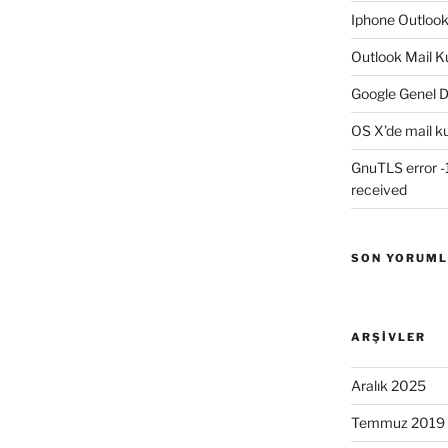
Iphone Outloo
Outlook Mail K
Google Genel D
OS X’de mail k
GnuTLS error -1
received
SON YORUM
ARŞIVLER
Aralık 2025
Temmuz 2019