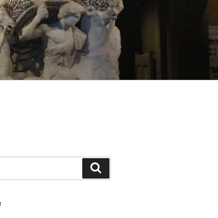
Ara
R