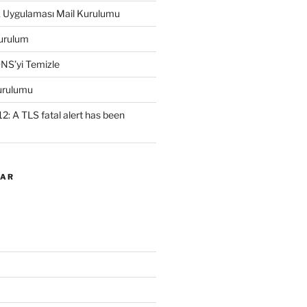
k Uygulaması Mail Kurulumu
urulum
NS’yi Temizle
urulumu
2: A TLS fatal alert has been
LAR