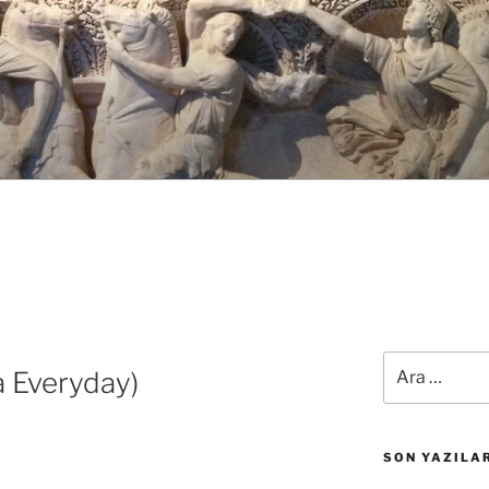
Ara:
a Everyday)
SON YAZILA