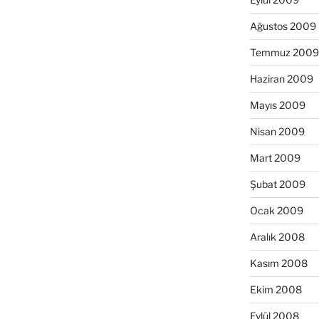
Ağustos 2009
Temmuz 2009
Haziran 2009
Mayıs 2009
Nisan 2009
Mart 2009
Şubat 2009
Ocak 2009
Aralık 2008
Kasım 2008
Ekim 2008
Eylül 2008