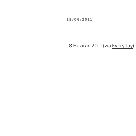
YAYIM
18/06/2011
TARIHI
18 Haziran 2011 (via
Everyday
)