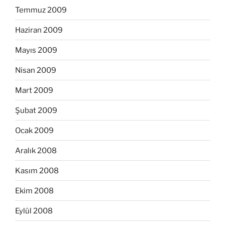
Temmuz 2009
Haziran 2009
Mayıs 2009
Nisan 2009
Mart 2009
Şubat 2009
Ocak 2009
Aralık 2008
Kasım 2008
Ekim 2008
Eylül 2008