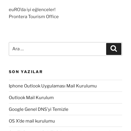
euRO’da iyi eğlenceler!
Prontera Tourism Office
Ara:
Ara
SON YAZILAR
Iphone Outlook Uygulaması Mail Kurulumu
Outlook Mail Kurulum
Google Genel DNS’yi Temizle
OS X’de mail kurulumu