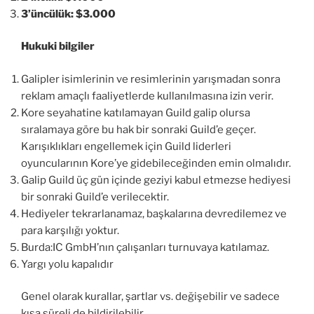
3’üncülük: $3.000
Hukuki bilgiler
Galipler isimlerinin ve resimlerinin yarışmadan sonra
reklam amaçlı faaliyetlerde kullanılmasına izin verir.
Kore seyahatine katılamayan Guild galip olursa
sıralamaya göre bu hak bir sonraki Guild’e geçer.
Karışıklıkları engellemek için Guild liderleri
oyuncularının Kore’ye gidebileceğinden emin olmalıdır.
Galip Guild üç gün içinde geziyi kabul etmezse hediyesi
bir sonraki Guild’e verilecektir.
Hediyeler tekrarlanamaz, başkalarına devredilemez ve
para karşılığı yoktur.
Burda:IC GmbH’nın çalışanları turnuvaya katılamaz.
Yargı yolu kapalıdır
Genel olarak kurallar, şartlar vs. değişebilir ve sadece
kısa süreli de bildirilebilir.