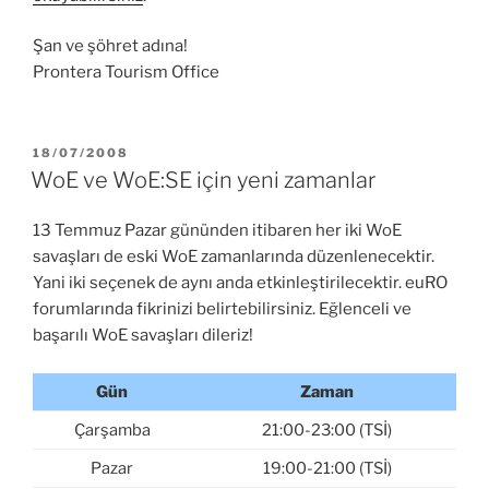
Şan ve şöhret adına!
Prontera Tourism Office
YAYIM
18/07/2008
TARIHI
WoE ve WoE:SE için yeni zamanlar
13 Temmuz Pazar gününden itibaren her iki WoE
savaşları de eski WoE zamanlarında düzenlenecektir.
Yani iki seçenek de aynı anda etkinleştirilecektir. euRO
forumlarında fikrinizi belirtebilirsiniz. Eğlenceli ve
başarılı WoE savaşları dileriz!
Gün
Zaman
Çarşamba
21:00-23:00 (TSİ)
Pazar
19:00-21:00 (TSİ)