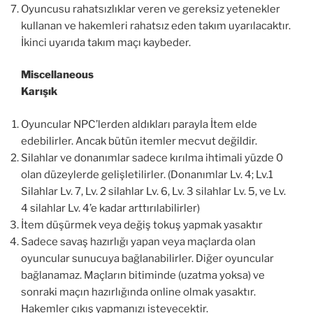
Oyuncusu rahatsızlıklar veren ve gereksiz yetenekler
kullanan ve hakemleri rahatsız eden takım uyarılacaktır.
İkinci uyarıda takım maçı kaybeder.
Miscellaneous
Karışık
Oyuncular NPC’lerden aldıkları parayla İtem elde
edebilirler. Ancak bütün itemler mecvut değildir.
Silahlar ve donanımlar sadece kırılma ihtimali yüzde 0
olan düzeylerde gelişletilirler. (Donanımlar Lv. 4; Lv.1
Silahlar Lv. 7, Lv. 2 silahlar Lv. 6, Lv. 3 silahlar Lv. 5, ve Lv.
4 silahlar Lv. 4’e kadar arttırılabilirler)
İtem düşürmek veya değiş tokuş yapmak yasaktır
Sadece savaş hazırlığı yapan veya maçlarda olan
oyuncular sunucuya bağlanabilirler. Diğer oyuncular
bağlanamaz. Maçların bitiminde (uzatma yoksa) ve
sonraki maçın hazırlığında online olmak yasaktır.
Hakemler çıkış yapmanızı isteyecektir.