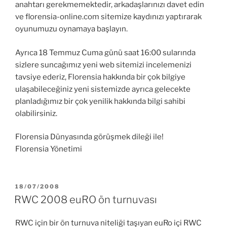
anahtarı gerekmemektedir, arkadaşlarınızı davet edin
ve florensia-online.com sitemize kaydınızı yaptırarak
oyunumuzu oynamaya başlayın.
Ayrıca 18 Temmuz Cuma günü saat 16:00 sularında
sizlere suncağımız yeni web sitemizi incelemenizi
tavsiye ederiz, Florensia hakkında bir çok bilgiye
ulaşabileceğiniz yeni sistemizde ayrıca gelecekte
planladığımız bir çok yenilik hakkında bilgi sahibi
olabilirsiniz.
Florensia Dünyasında görüşmek dileği ile!
Florensia Yönetimi
YAYIM
18/07/2008
TARIHI
RWC 2008 euRO ön turnuvası
RWC için bir ön turnuva niteliği taşıyan euRo içi RWC