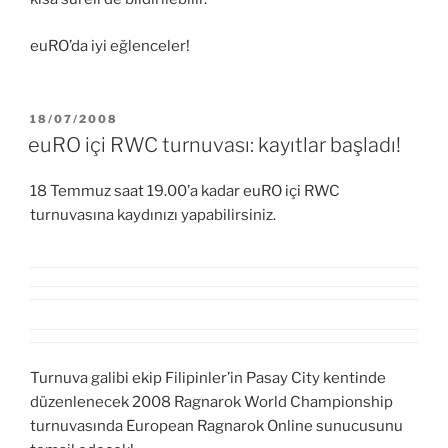
euRO’da iyi eğlenceler!
YAYIM
18/07/2008
TARIHI
euRO içi RWC turnuvası: kayıtlar başladı!
18 Temmuz saat 19.00’a kadar euRO içi RWC
turnuvasına kaydınızı yapabilirsiniz.
Turnuva galibi ekip Filipinler’in Pasay City kentinde
düzenlenecek 2008 Ragnarok World Championship
turnuvasında European Ragnarok Online sunucusunu