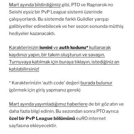
Mart ayında bildirdiğimiz
gibi, PTO ve Ragnarok no
Seishi eşsiz bir PvP League sistemi üzerinde
çalışıyorlardı. Bu sistemde farklı Guildler yarışıp
galibiyetler edinebilecek ve her sezon sonunda müthiş
hediyeler kazanacaktı.
Karakterinizin
ismini
ve
auth kodunu*
kullanarak
kaydınızı yapın, bir takım oluşturun ve savaşın.
Turnuvaya katılmak için buraya tıklayın, istediğiniz an
katılabilirsiniz!
* Karakterinizin ‘auth code’ değeri
burada bulunur
(görmek için giriş yapmanız gerek)
Mart ayında yayımladığımız haberlere
de bir göz atın ve
daha fazla bilgi edinin. Bu sezondan sonra PTO ayrıca
özel bir PvP League bölümünü
euRO internet
sayfasına ekleyecektir.