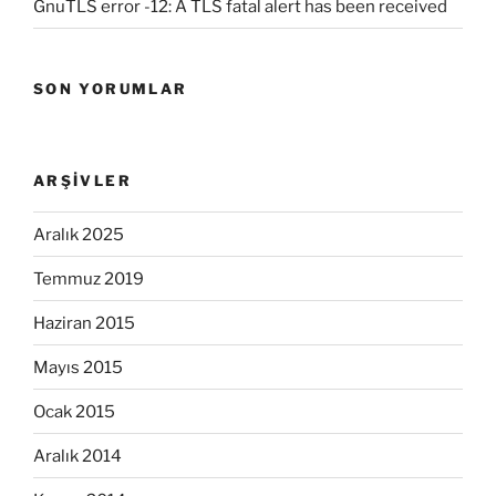
GnuTLS error -12: A TLS fatal alert has been received
SON YORUMLAR
ARŞIVLER
Aralık 2025
Temmuz 2019
Haziran 2015
Mayıs 2015
Ocak 2015
Aralık 2014