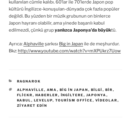
kullanılan cümle kalıbı. 60’lar ile 70’lerde Japon pop
kültürü İngilizce-konuşulan-dünyada çok fazla popüler
değildi. Bu yüzden bir müzik grubunun on binlerce
Japon hayranı olabilir, ama yinede başarılı kabul
edilmezdi, çünkü grup
yanlızca Japonya’da büyük
tü.
Ayrıca:
Alphaville
şarkısı
Big in Japan
ile de meşhurdur.
Bkz:
http://www.youtube.com/watch?v=mXPUkrz7Uow
KATEGORILER
RAGNAROK
ETIKETLER
ALPHAVILLE
,
AMA
,
BIG IN JAPAN
,
BILGI
,
BIR
,
FLICKR
,
HABERLER
,
INGILTERE
,
JAPONYA
,
KABUL
,
LEVELUP
,
TOURISM OFFICE
,
VIDEOLAR
,
ZIYARET EDIN