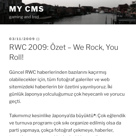
İçeriğe
MY CMS
geç
gaming and bsd
YAYIM
03/11/2009
(
)
TARIHI
RWC 2009: Özet – We Rock, You
Roll!
Güncel RWC haberlerinden bazılarını kaçırmış
olabilecekler için, tüm fotoğraf galeriler ve web
sitemizdeki haberlerin bir özetini yayınlıyoruz. İki
günlük Japonya yolculuğumuz çok heyecanlı ve yorucu
geçti.
Takımımız kesinlike Japonya’da büyüktü
*
: Çok eğlendik
ve turnuva programı çok sıkı organize edilmiş olsa da
parti yapmaya, çokça fotoğraf çekmeye, haberler,