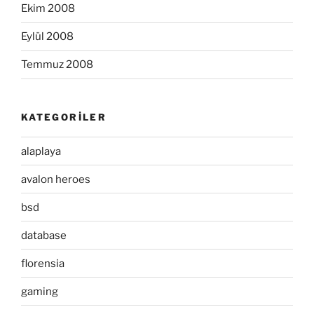
Ekim 2008
Eylül 2008
Temmuz 2008
KATEGORILER
alaplaya
avalon heroes
bsd
database
florensia
gaming