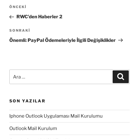
Yazı
Önceki
ÖNCEKI
gezinmesi
Yazı
RWC’den Haberler 2
Sonraki
SONRAKI
Yazı
Önemli: PayPal Ödemeleriyle İlgili Değişiklikler
Ara:
Ara
SON YAZILAR
Iphone Outlook Uygulaması Mail Kurulumu
Outlook Mail Kurulum