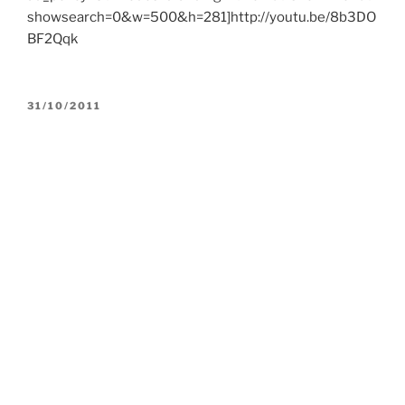
showsearch=0&w=500&h=281]http://youtu.be/8b3DO
BF2Qqk
YAYIM
31/10/2011
TARIHI