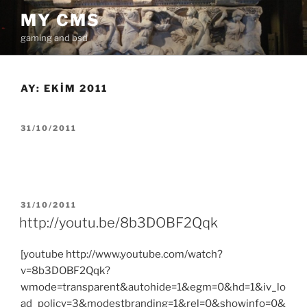
İçeriğe
MY CMS
geç
gaming and bsd
AY:
EKIM 2011
YAYIM
31/10/2011
TARIHI
YAYIM
31/10/2011
TARIHI
http://youtu.be/8b3DOBF2Qqk
[youtube http://www.youtube.com/watch?
v=8b3DOBF2Qqk?
wmode=transparent&autohide=1&egm=0&hd=1&iv_lo
ad_policy=3&modestbranding=1&rel=0&showinfo=0&