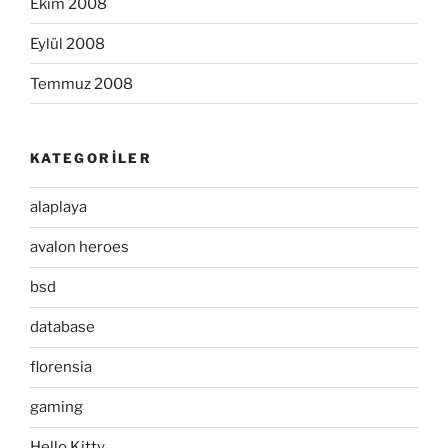
Ekim 2008
Eylül 2008
Temmuz 2008
KATEGORILER
alaplaya
avalon heroes
bsd
database
florensia
gaming
Hello Kitty