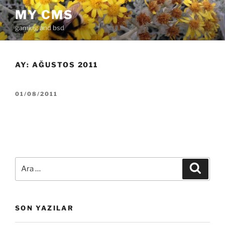
İçeriğe
MY CMS
geç
gaming and bsd
AY:
AĞUSTOS 2011
YAYIM
01/08/2011
TARIHI
Ara:
Ara
SON YAZILAR