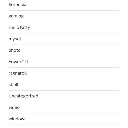
florensia
gaming
Hello Kitty
mysql
photo
PowerCLI
ragnarok
shell
Uncategorized
video
windows