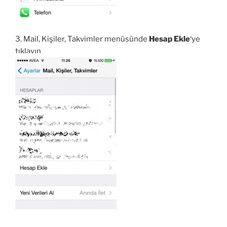
3. Mail, Kişiler, Takvimler menüsünde
Hesap Ekle
‘ye
tıklayın