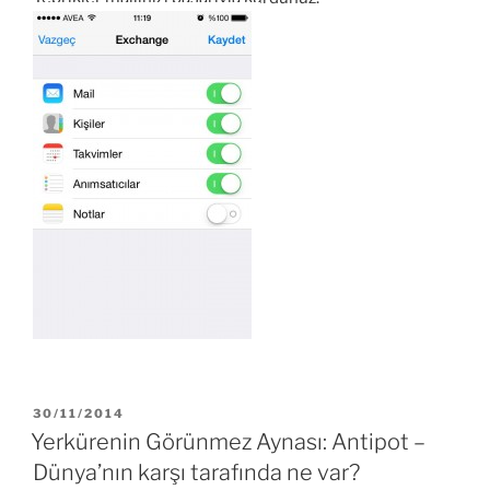
YAYIM
30/11/2014
TARIHI
Yerkürenin Görünmez Aynası: Antipot –
Dünya’nın karşı tarafında ne var?