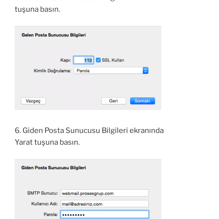
tuşuna basın.
6. Giden Posta Sunucusu Bilgileri ekranında
Yarat tuşuna basın.