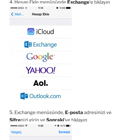
4. Hesap Ekle menüsünde
Exchange
‘e tıklayın
5. Exchange menüsünde,
E-posta
adresinizi ve
Şifre
nizi girin ve
Sonraki
‘ye tıklayın