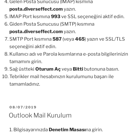
Gelen Posta Sunucusu (IMAP) kısmına
posta.diverseffect.com
yazın.
IMAP Port kısmına
993
ve SSL seçeneğini aktif edin.
Giden Posta Sunucusu (SMTP) kısmına
posta.diverseffect.com
yazın.
SMTP Port kısmına
587
(veya
465
) yazın ve SSL/TLS
seçeneğini aktif edin.
Kullanıcı adı ve Parola kısımlarına e-posta bilgilerinizin
tamamını girin.
Sağ üstteki
Oturum Aç
veya
Bitti
butonuna basın.
Tebrikler mail hesabınızın kurulumunu başarı ile
tamamladınız.
YAYIM
08/07/2019
TARIHI
Outlook Mail Kurulum
1. Bilgisayarınızda
Denetim Masası
na girin.