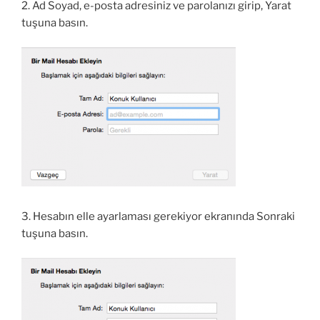
2. Ad Soyad, e-posta adresiniz ve parolanızı girip, Yarat
tuşuna basın.
3. Hesabın elle ayarlaması gerekiyor ekranında Sonraki
tuşuna basın.