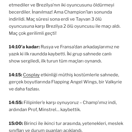
etmediler ve Brezilya’nın iki oyuncusunu öldürmeyi
becerdiler. İnanılmaz! Ama Champion’ları sonunda
indirildi. Maç süresi sona erdi ve Tayvan 3 ölü
oyuncusuna karşı Brezilya 2 ölü oyuncusu ile maçı aldı.
Maç çok gerilimli geçti!
14:10’a kadar:
Rusya ve Fransa’dan arkadaşlarımız ne
yazık ki ilk raundda kaybetti. İki grup sahnede canlı
show sergiledi, ilk turun tüm maçları oynandı.
14:15:
Cosplay
etkinliği müthiş kostümlerle sahnede,
gerçek boyutlarında Flapping Angel Wings, bir Valkyrie
ve daha fazlası.
14:55:
Filipinler’e karşı oynuyoruz – Champ’ımız indi,
ardından Prof, Minstrel… kaybettik.
15:00:
Birinci ile ikinci tur arasında, yetenekleri, meslek
sınıfları ve durum puanları açıklandı.