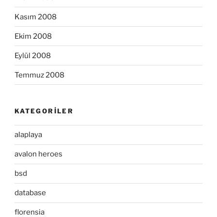
Kasım 2008
Ekim 2008
Eylül 2008
Temmuz 2008
KATEGORILER
alaplaya
avalon heroes
bsd
database
florensia