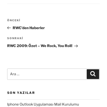
Yazı
Önceki
ÖNCEKI
gezinmesi
Yazı
RWC’den Haberler
Sonraki
SONRAKI
Yazı
RWC 2009: Özet – We Rock, You Roll!
Ara:
Ara
SON YAZILAR
Iphone Outlook Uygulaması Mail Kurulumu