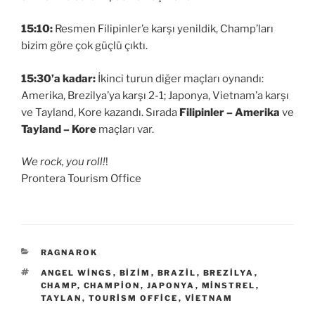
15:10:
Resmen Filipinler’e karşı yenildik, Champ’ları
bizim göre çok güçlü çıktı.
15:30’a kadar:
İkinci turun diğer maçları oynandı:
Amerika, Brezilya’ya karşı 2-1; Japonya, Vietnam’a karşı
ve Tayland, Kore kazandı. Sırada
Filipinler – Amerika
ve
Tayland – Kore
maçları var.
We rock, you roll!
!
Prontera Tourism Office
KATEGORILER
RAGNAROK
ETIKETLER
ANGEL WINGS
,
BIZIM
,
BRAZIL
,
BREZILYA
,
CHAMP
,
CHAMPION
,
JAPONYA
,
MINSTREL
,
TAYLAN
,
TOURISM OFFICE
,
VIETNAM