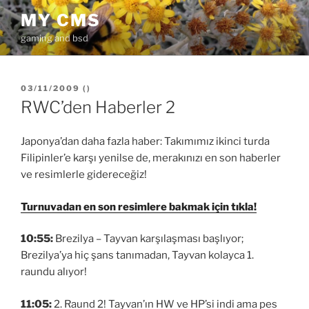
İçeriğe
MY CMS
geç
gaming and bsd
YAYIM
03/11/2009
(
)
TARIHI
RWC’den Haberler 2
Japonya’dan daha fazla haber: Takımımız ikinci turda
Filipinler’e karşı yenilse de, merakınızı en son haberler
ve resimlerle gidereceğiz!
Turnuvadan en son resimlere bakmak için tıkla!
10:55:
Brezilya – Tayvan karşılaşması başlıyor;
Brezilya’ya hiç şans tanımadan, Tayvan kolayca 1.
raundu alıyor!
11:05:
2. Raund 2! Tayvan’ın HW ve HP’si indi ama pes