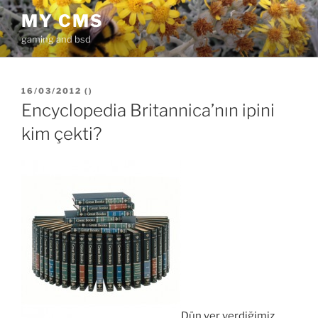
İçeriğe
MY CMS
geç
gaming and bsd
YAYIM
16/03/2012
(
)
TARIHI
Encyclopedia Britannica’nın ipini
kim çekti?
Dün yer verdiğimiz