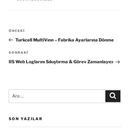
Yazı
Önceki
ÖNCEKI
gezinmesi
Yazı
Turkcell MultiVınn – Fabrika Ayarlarına Dönme
Sonraki
SONRAKI
Yazı
IIS Web Loglarını Sıkıştırma & Görev Zamanlayıcı
Ara:
Ara
SON YAZILAR