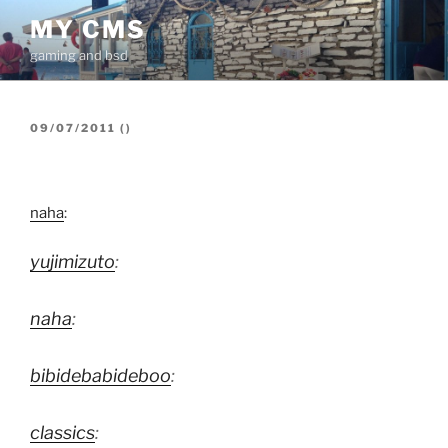
İçeriğe
MY CMS
geç
gaming and bsd
YAYIM
09/07/2011
(
)
TARIHI
naha
:
yujimizuto
:
naha
:
bibidebabideboo
:
classics
: