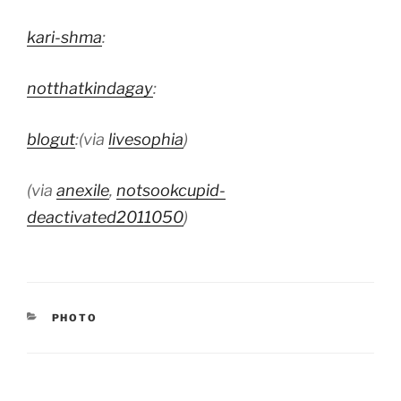
kari-shma
:
notthatkindagay
:
blogut
:(via
livesophia
)
(via
anexile
,
notsookcupid-
deactivated2011050
)
KATEGORILER
PHOTO