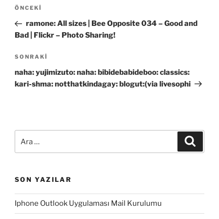
Yazı
Önceki
ÖNCEKI
gezinmesi
Yazı
ramone: All sizes | Bee Opposite 034 – Good and
Bad | Flickr – Photo Sharing!
Sonraki
SONRAKI
Yazı
naha: yujimizuto: naha: bibidebabideboo: classics:
kari-shma: notthatkindagay: blogut:(via livesophi
Ara:
Ara
SON YAZILAR
Iphone Outlook Uygulaması Mail Kurulumu