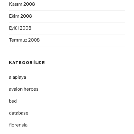
Kasım 2008
Ekim 2008
Eylül 2008
Temmuz 2008
KATEGORILER
alaplaya
avalon heroes
bsd
database
florensia