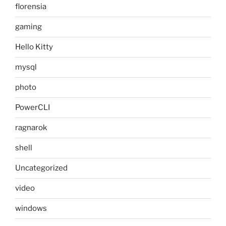
florensia
gaming
Hello Kitty
mysql
photo
PowerCLI
ragnarok
shell
Uncategorized
video
windows