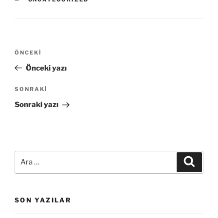
Yazı
Önceki
ÖNCEKI
gezinmesi
Yazı
Önceki yazı
Sonraki
SONRAKI
Yazı
Sonraki yazı
Ara:
Ara
SON YAZILAR