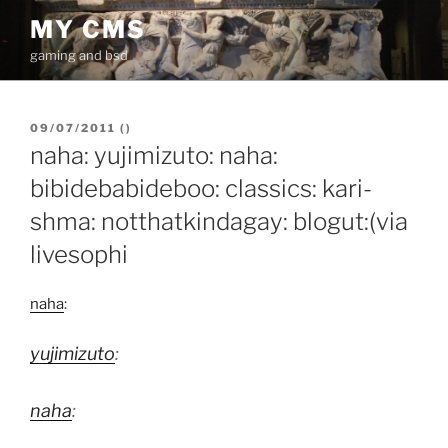
İçeriğe
MY CMS
geç
gaming and bsd
YAYIM
09/07/2011
(
)
TARIHI
naha: yujimizuto: naha:
bibidebabideboo: classics: kari-
shma: notthatkindagay: blogut:(via
livesophi
naha
:
yujimizuto
:
naha
: