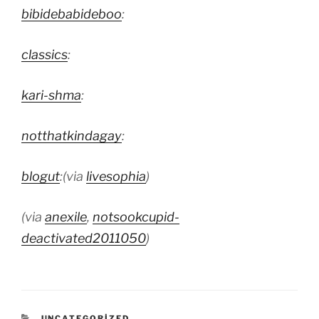
bibidebabideboo
:
classics
:
kari-shma
:
notthatkindagay
:
blogut
:(via
livesophia
)
(via
anexile
,
notsookcupid-
deactivated2011050
)
KATEGORILER
UNCATEGORIZED