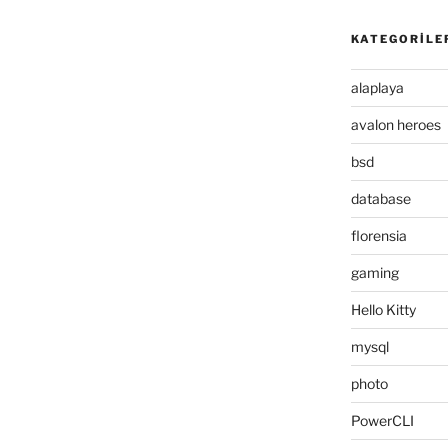
KATEGORILE
alaplaya
avalon heroes
bsd
database
florensia
gaming
Hello Kitty
mysql
photo
PowerCLI