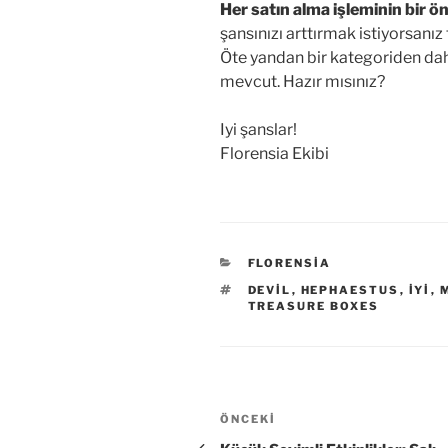
Her satın alma işleminin bir ö
şansınızı arttırmak istiyorsanız 
Öte yandan bir kategoriden da
mevcut. Hazır mısınız?
Iyi şanslar!
Florensia Ekibi
KATEGORILER
FLORENSIA
ETIKETLER
DEVIL
,
HEPHAESTUS
,
IYI
,
TREASURE BOXES
Yazı
Önceki
ÖNCEKI
gezinmesi
Yazı