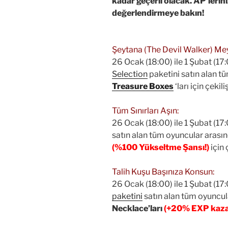
kadar geçerli olacak. AP’leriniz
değerlendirmeye bakın!
Şeytana (The Devil Walker) M
26 Ocak (18:00) ile 1 Şubat (17:
Selection
paketini satın alan t
Treasure Boxes
‘ları için çekil
Tüm Sınırları Aşın:
26 Ocak (18:00) ile 1 Şubat (17:
satın alan tüm oyuncular arası
(%100 Yükseltme Şansı!)
için 
Talih Kuşu Başınıza Konsun:
26 Ocak (18:00) ile 1 Şubat (17:
paketini
satın alan tüm oyuncul
Necklace’ları
(+20% EXP kaza