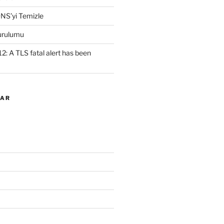
NS’yi Temizle
urulumu
2: A TLS fatal alert has been
LAR