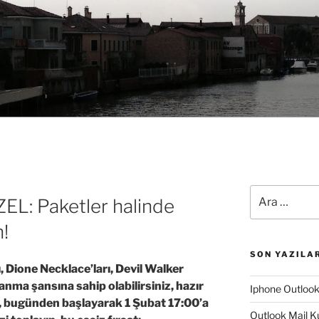
Ara:
EL: Paketler halinde
n!
SON YAZILA
 Dione Necklace’ları, Devil Walker
anma şansına sahip olabilirsiniz, hazır
Iphone Outloo
yı, bugünden başlayarak 1 Şubat 17:00’a
Outlook Mail K