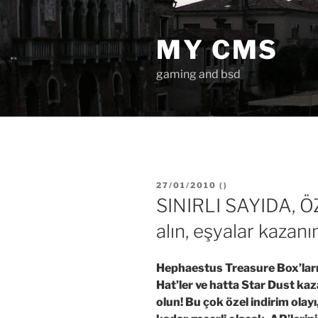
İçeriğe
geç
MY CMS
gaming and bsd
YAYIM
27/01/2010
(
)
TARIHI
SINIRLI SAYIDA, ÖZ
alın, eşyalar kazanı
Hephaestus Treasure Box’ları,
Hat’ler ve hatta Star Dust kaz
olun! Bu çok özel indirim ola