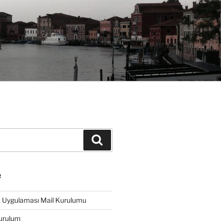
Ara
R
k Uygulaması Mail Kurulumu
urulum