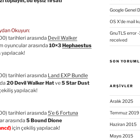
i toplayın, bu eşsiz fırsatı
Google Genel D
OS X’de mail k
eydan Okuyun:
GnuTLS error -1
00) tarihleri arasında
Devil Walker
received
üm oyuncular arasında
10×3
Hephaestus
iş yapılacak!
SON YORUM
00) tarihleri arasında
Land EXP Bundle
nda
20 Devil Walker Hat
ve
5 Star Dust
ARŞIVLER
çekiliş yapılacak!
Aralık 2025
00) tarihleri arasında
5’e 6 Fortuna
Temmuz 2019
ar arasında
5 Bound Dione
Haziran 2015
ncı!)
için çekiliş yapılacak!
Mayıs 2015