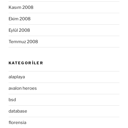
Kasım 2008
Ekim 2008
Eylül 2008
Temmuz 2008
KATEGORILER
alaplaya
avalon heroes
bsd
database
florensia