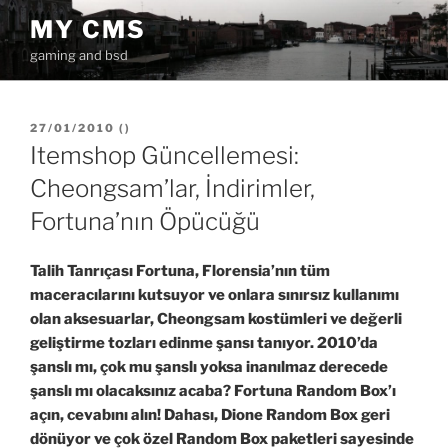
İçeriğe
MY CMS
geç
gaming and bsd
YAYIM
27/01/2010
(
)
TARIHI
Itemshop Güncellemesi:
Cheongsam’lar, İndirimler,
Fortuna’nın Öpücüğü
Talih Tanrıçası Fortuna, Florensia’nın tüm
maceracılarını kutsuyor ve onlara sınırsız kullanımı
olan aksesuarlar, Cheongsam kostümleri ve değerli
geliştirme tozları edinme şansı tanıyor. 2010’da
şanslı mı, çok mu şanslı yoksa inanılmaz derecede
şanslı mı olacaksınız acaba? Fortuna Random Box’ı
açın, cevabını alın! Dahası, Dione Random Box geri
dönüyor ve çok özel Random Box paketleri sayesinde