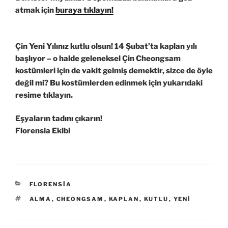
atmak için
buraya tıklayın!
Çin Yeni Yılınız kutlu olsun! 14 Şubat’ta kaplan yılı
başlıyor
– o halde geleneksel Çin Cheongsam
kostümleri için de vakit gelmiş demektir, sizce de öyle
değil mi? Bu kostümlerden edinmek için yukarıdaki
resime tıklayın.
Eşyaların tadını çıkarın!
Florensia Ekibi
KATEGORILER
FLORENSIA
ETIKETLER
ALMA
,
CHEONGSAM
,
KAPLAN
,
KUTLU
,
YENI