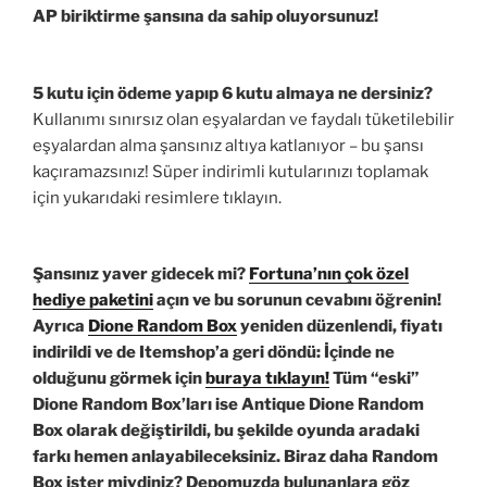
AP biriktirme şansına da sahip oluyorsunuz!
5 kutu için ödeme yapıp 6 kutu almaya ne dersiniz?
Kullanımı sınırsız olan eşyalardan ve faydalı tüketilebilir
eşyalardan alma şansınız altıya katlanıyor – bu şansı
kaçıramazsınız! Süper indirimli kutularınızı toplamak
için yukarıdaki resimlere tıklayın.
Şansınız yaver gidecek mi?
Fortuna’nın çok özel
hediye paketini
açın ve bu sorunun cevabını öğrenin!
Ayrıca
Dione Random Box
yeniden düzenlendi,
fiyatı
indirildi
ve de Itemshop’a geri döndü: İçinde ne
olduğunu görmek için
buraya tıklayın!
Tüm “eski”
Dione Random Box’ları ise
Antique Dione Random
Box
olarak değiştirildi, bu şekilde oyunda aradaki
farkı hemen anlayabileceksiniz. Biraz daha Random
Box ister miydiniz? Depomuzda bulunanlara göz