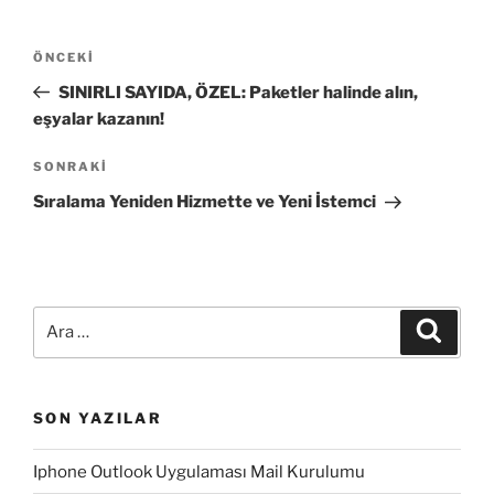
Yazı
Önceki
ÖNCEKI
gezinmesi
Yazı
SINIRLI SAYIDA, ÖZEL: Paketler halinde alın,
eşyalar kazanın!
Sonraki
SONRAKI
Yazı
Sıralama Yeniden Hizmette ve Yeni İstemci
Ara:
Ara
SON YAZILAR
Iphone Outlook Uygulaması Mail Kurulumu