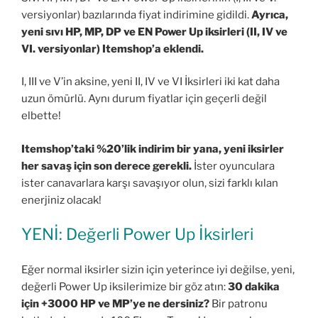
versiyonlar) bazılarında fiyat indirimine gidildi.
Ayrıca,
yeni sıvı HP, MP, DP ve EN Power Up iksirleri (II, IV ve
VI. versiyonlar) Itemshop’a eklendi.
I, III ve V’in aksine, yeni II, IV ve VI İksirleri iki kat daha
uzun ömürlü. Aynı durum fiyatlar için geçerli değil
elbette!
Itemshop’taki %20’lik indirim bir yana, yeni iksirler
her savaş için son derece gerekli.
İster oyunculara
ister canavarlara karşı savaşıyor olun, sizi farklı kılan
enerjiniz olacak!
YENİ: Değerli Power Up İksirleri
Eğer normal iksirler sizin için yeterince iyi değilse, yeni,
değerli Power Up iksilerimize bir göz atın:
30 dakika
için +3000 HP ve MP’ye ne dersiniz?
Bir patronu