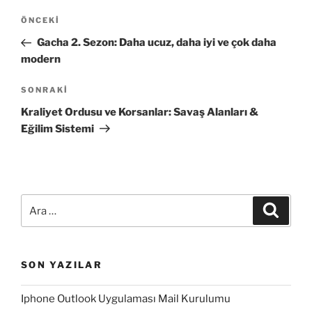
Yazı
Önceki
ÖNCEKI
gezinmesi
Yazı
Gacha 2. Sezon: Daha ucuz, daha iyi ve çok daha
modern
Sonraki
SONRAKI
Yazı
Kraliyet Ordusu ve Korsanlar: Savaş Alanları &
Eğilim Sistemi
Ara:
Ara
SON YAZILAR
Iphone Outlook Uygulaması Mail Kurulumu