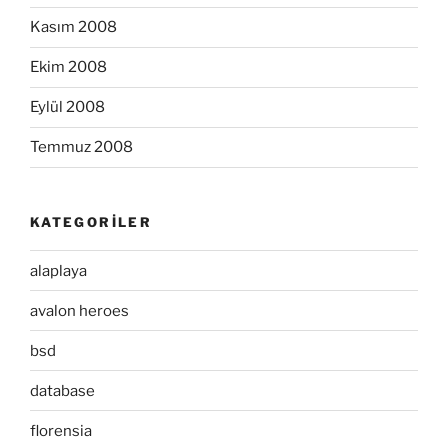
Kasım 2008
Ekim 2008
Eylül 2008
Temmuz 2008
KATEGORILER
alaplaya
avalon heroes
bsd
database
florensia