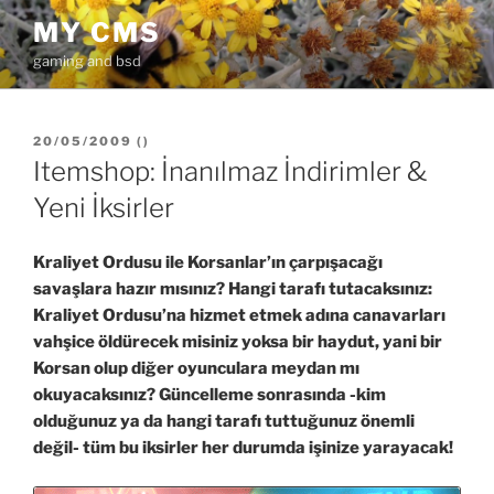
İçeriğe
MY CMS
geç
gaming and bsd
YAYIM
20/05/2009
(
)
TARIHI
Itemshop: İnanılmaz İndirimler &
Yeni İksirler
Kraliyet Ordusu ile Korsanlar’ın çarpışacağı
savaşlara hazır mısınız? Hangi tarafı tutacaksınız:
Kraliyet Ordusu’na hizmet etmek adına canavarları
vahşice öldürecek misiniz yoksa bir haydut, yani bir
Korsan olup diğer oyunculara meydan mı
okuyacaksınız? Güncelleme sonrasında -kim
olduğunuz ya da hangi tarafı tuttuğunuz önemli
değil- tüm bu iksirler her durumda işinize yarayacak!