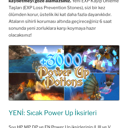
kaybetmeyi göze alamazsınız.
Yeni EXP Kayıp Önleme
Taşları (EXP Loss Prevention Stones), sizi bir kez
ölümden korur, üstelik iki kat daha fazla dayanıklıdır.
Ataların sihirli koruması altında geçireceğiniz 6 saat
sonunda yeni zorluklara karşı koymaya hazır
olacaksınız!
YENİ: Sıcak Power Up İksirleri
Sıvı HP, MP, DP ve EN Power Up iksirlerinin (I, III ve V.