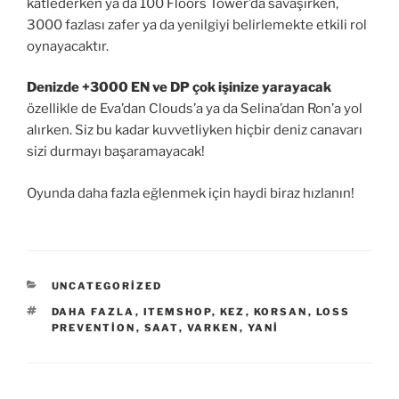
katlederken ya da 100 Floors Tower’da savaşırken,
3000 fazlası zafer ya da yenilgiyi belirlemekte etkili rol
oynayacaktır.
Denizde +3000 EN ve DP çok işinize yarayacak
özellikle de Eva’dan Clouds’a ya da Selina’dan Ron’a yol
alırken. Siz bu kadar kuvvetliyken hiçbir deniz canavarı
sizi durmayı başaramayacak!
Oyunda daha fazla eğlenmek için haydi biraz hızlanın!
KATEGORILER
UNCATEGORIZED
ETIKETLER
DAHA FAZLA
,
ITEMSHOP
,
KEZ
,
KORSAN
,
LOSS
PREVENTION
,
SAAT
,
VARKEN
,
YANI