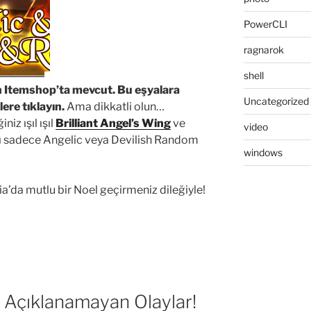
PowerCLI
ragnarok
shell
n Itemshop’ta mevcut. Bu eşyalara
Uncategorized
ere tıklayın.
Ama dikkatli olun…
iz ışıl ışıl
Brilliant Angel’s Wing
ve
video
ı sadece Angelic veya Devilish Random
windows
sia’da mutlu bir Noel geçirmeniz dileğiyle!
 Açıklanamayan Olaylar!