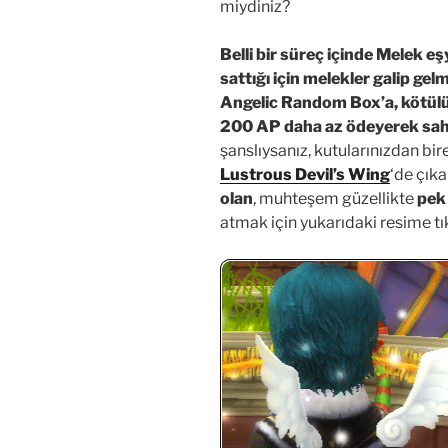
miydiniz?
Belli bir süreç içinde Melek e
sattığı için melekler galip gel
Angelic Random Box’a, kötül
200 AP daha az ödeyerek sahi
şanslıysanız, kutularınızdan bire
Lustrous Devil’s Wing
‘de çıka
olan
, muhteşem güzellikte
pek
atmak için yukarıdaki resime tık