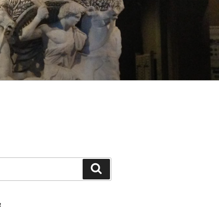
Ara
R