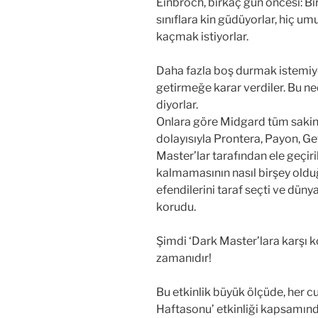
Einbroch, birkaç gün öncesi: Bir
sınıflara kin güdüyorlar, hiç um
kaçmak istiyorlar.
Daha fazla boş durmak istemiyo
getirmeğe karar verdiler. Bu ne
diyorlar.
Onlara göre Midgard tüm sakinler
dolayısıyla Prontera, Payon, Ge
Master’lar tarafından ele geçir
kalmamasının nasıl birşey oldu
efendilerini taraf seçti ve dün
korudu.
Şimdi ‘Dark Master’lara karşı 
zamanıdır!
Bu etkinlik büyük ölçüde, her 
Haftasonu’ etkinliği kapsamınd