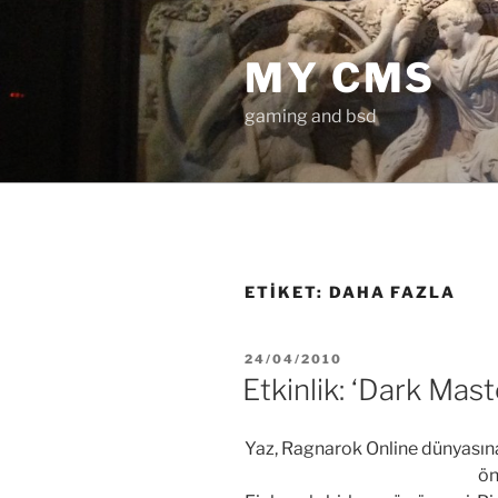
İçeriğe
geç
MY CMS
gaming and bsd
ETIKET:
DAHA FAZLA
YAYIM
24/04/2010
TARIHI
Etkinlik: ‘Dark Mast
Yaz, Ragnarok Online dünyasın
ön