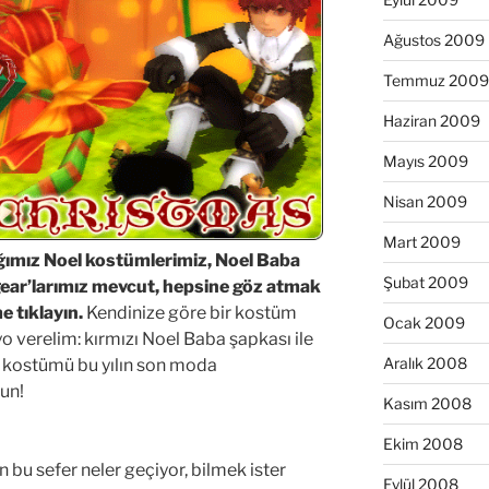
Ağustos 2009
Temmuz 2009
Haziran 2009
Mayıs 2009
Nisan 2009
Mart 2009
ğımız Noel kostümlerimiz, Noel Baba
Şubat 2009
gear’larımız mevcut, hepsine göz atmak
e tıklayın.
Kendinize göre bir kostüm
Ocak 2009
yo verelim: kırmızı Noel Baba şapkası ile
Aralık 2008
 kostümü bu yılın son moda
sun!
Kasım 2008
Ekim 2008
 bu sefer neler geçiyor, bilmek ister
Eylül 2008