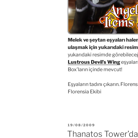
Melek ve şeytan eşyaları hale
ulaşmak için yukarıdaki resiml
yukarıdaki resimde görebileceğin
Lustrous Devil’s Wing
eşyalar
Box’ların içinde mevcut!
Eşyaların tadını çıkarın. Floren
Florensia Ekibi
YAYIM
19/08/2009
TARIHI
Thanatos Tower’da