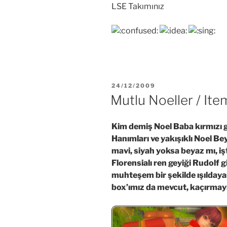
LSE Takımınız
YAYIM
24/12/2009
TARIHI
Mutlu Noeller / It
Kim demiş Noel Baba kırmızı 
Hanımları ve yakışıklı Noel Bey
mavi, siyah yoksa beyaz mı, i
Florensialı ren geyiği Rudolf g
muhteşem bir şekilde ışıldayan
box’ımız da mevcut, kaçırma