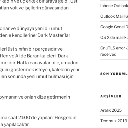
 kadın ve üç erkek bir araya geldi. Üst
Iphone Outloo
utları yok ve işçilerin dünyasından
Outlook Mail K
Google Genel D
rlar ve dünyaya yeni bir umut
denle kendilerine ‘Dark Master’lar
OS X’de mail k
GnuTLS error -1
i üst sınıfın bir parçasıdır ve
received
ffen ve Al de Baran kaleleri ‘Dark
ilmelidir. Hatta canavalar bile, umudun
ğunu göstermek isteyen, kalelerin yeni
SON YORUM
yanın sonunda yeni umut bulması için
koymanın ve onları dize getirmenin
ARŞIVLER
Aralık 2025
cuma saat 21:00’de yapılan ‘Hoşgeldin
Temmuz 2019
a yapılacaktır.