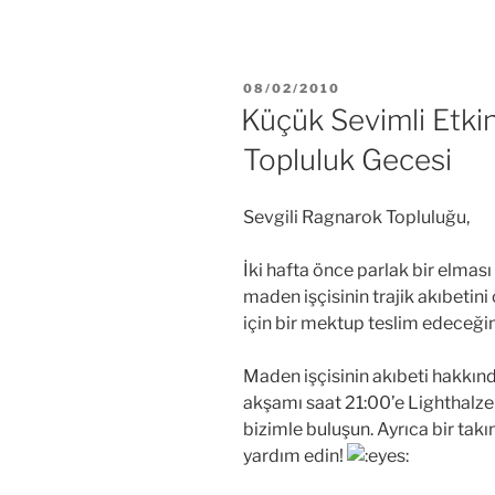
YAYIM
08/02/2010
TARIHI
Küçük Sevimli Etkinl
Topluluk Gecesi
Sevgili Ragnarok Topluluğu,
İki hafta önce parlak bir elmas
maden işçisinin trajik akıbetini
için bir mektup teslim edeceği
Maden işçisinin akıbeti hakkın
akşamı saat 21:00’e Lighthalz
bizimle buluşun. Ayrıca bir ta
yardım edin!