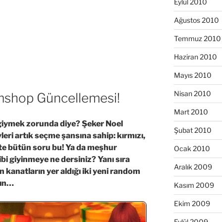
Eylül 2010
Ağustos 2010
Temmuz 2010
Haziran 2010
Mayıs 2010
Nisan 2010
emshop Güncellemesi!
Mart 2010
giymek zorunda diye? Şeker Noel
Şubat 2010
leri artık seçme şansına sahip: kırmızı,
şte bütün soru bu! Ya da meşhur
Ocak 2010
ibi giyinmeye ne dersiniz? Yanı sıra
Aralık 2009
 kanatların yer aldığı iki yeni random
yın…
Kasım 2009
Ekim 2009
Eylül 2009