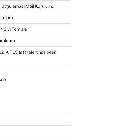
k Uygulaması Mail Kurulumu
urulum
NS’yi Temizle
urulumu
2: A TLS fatal alert has been
LAR