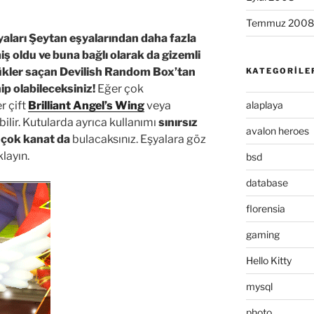
Temmuz 2008
şyaları Şeytan eşyalarından daha fazla
miş oldu ve buna bağlı olarak da gizemli
ükler saçan Devilish Random Box’tan
KATEGORILE
p olabileceksiniz!
Eğer çok
alaplaya
r çift
Brilliant Angel’s Wing
veya
bilir. Kutularda ayrıca kullanımı
sınırsız
avalon heroes
 çok kanat da
bulacaksınız. Eşyalara göz
layın.
bsd
database
florensia
gaming
Hello Kitty
mysql
photo