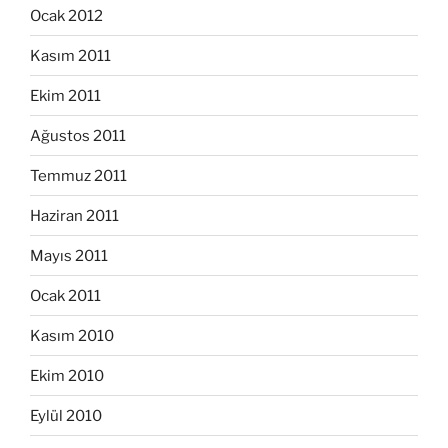
Ocak 2012
Kasım 2011
Ekim 2011
Ağustos 2011
Temmuz 2011
Haziran 2011
Mayıs 2011
Ocak 2011
Kasım 2010
Ekim 2010
Eylül 2010