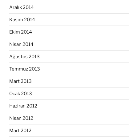
Aralık 2014
Kasım 2014
Ekim 2014
Nisan 2014
Ağustos 2013
Temmuz 2013
Mart 2013
Ocak 2013
Haziran 2012
Nisan 2012
Mart 2012