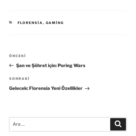
KATEGORILER
FLORENSIA
,
GAMING
Yazı
Önceki
ÖNCEKI
gezinmesi
Yazı
Şan ve Şöhret için: Poring Wars
Sonraki
SONRAKI
Yazı
Gelecek: Florensia Yeni Özellikler
Ara:
Ara