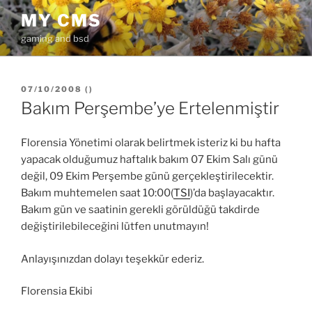
İçeriğe
MY CMS
geç
gaming and bsd
YAYIM
07/10/2008
(
)
TARIHI
Bakım Perşembe’ye Ertelenmiştir
Florensia Yönetimi olarak belirtmek isteriz ki bu hafta
yapacak olduğumuz haftalık bakım 07 Ekim Salı günü
değil, 09 Ekim Perşembe günü gerçekleştirilecektir.
Bakım muhtemelen saat 10:00(
TSI
)’da başlayacaktır.
Bakım gün ve saatinin gerekli görüldüğü takdirde
değiştirilebileceğini lütfen unutmayın!
Anlayışınızdan dolayı teşekkür ederiz.
Florensia Ekibi