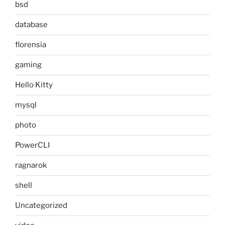
bsd
database
florensia
gaming
Hello Kitty
mysql
photo
PowerCLI
ragnarok
shell
Uncategorized