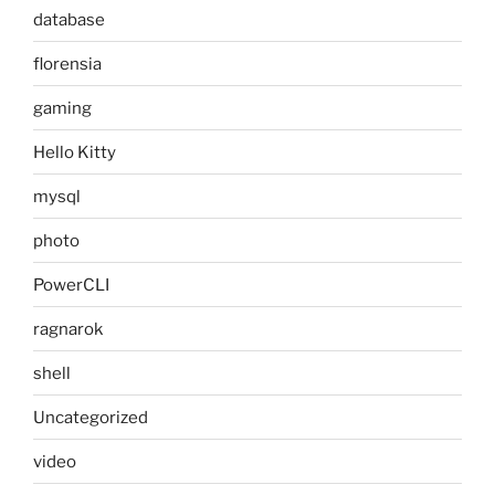
database
florensia
gaming
Hello Kitty
mysql
photo
PowerCLI
ragnarok
shell
Uncategorized
video