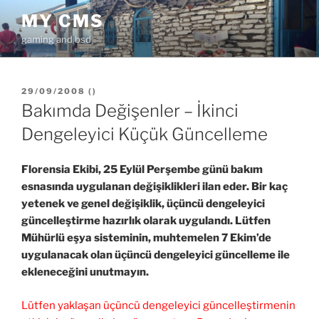
İçeriğe
MY CMS
geç
gaming and bsd
YAYIM
29/09/2008
(
)
TARIHI
Bakımda Değişenler – İkinci
Dengeleyici Küçük Güncelleme
Florensia Ekibi, 25 Eylül Perşembe günü bakım
esnasında uygulanan değişiklikleri ilan eder. Bir kaç
yetenek ve genel değişiklik, üçüncü dengeleyici
güncelleştirme hazırlık olarak uygulandı. Lütfen
Mühürlü eşya sisteminin, muhtemelen 7 Ekim’de
uygulanacak olan üçüncü dengeleyici güncelleme ile
ekleneceğini unutmayın.
Lütfen yaklaşan üçüncü dengeleyici güncelleştirmenin