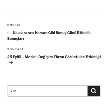
Yazı
Önceki
ÖNCEKI
gezinmesi
Yazı
Uluslararası Korsan Gibi Konuş Günü Etkinlik
Sonuçları
Sonraki
SONRAKI
Yazı
25 Eylül – Meslek Değişim Ekran Görüntüleri Etkinliği
Ara:
Ara