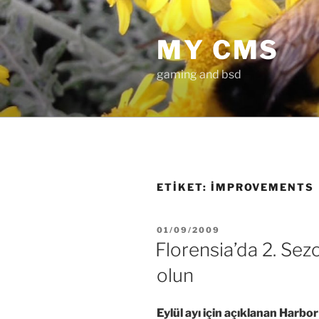
İçeriğe
geç
MY CMS
gaming and bsd
ETIKET:
IMPROVEMENTS
YAYIM
01/09/2009
TARIHI
Florensia’da 2. Sezo
olun
Eylül ayı için açıklanan Harb