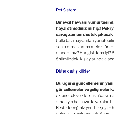
Pet Sistemi
Bir evcil hayvanı yumurtasın
hayal etmediniz mi hiç? Peki y
savaş zamanı destek çıkacak b
belki bazı hayvanları yönetebilir
sahip olmak adına melez türler b
olacaksınız? Hangisi daha iyi? 
önümüzdeki kış aylarında alaca
Diğer değişiklikler
Bu üç ana güncellemenin yanı 
güncellemeler ve gelişmeler k
eklenecek ve Florensia’daki ma
amacıyla halihazırda varolan baz
Keşfedeceğiniz yeni bir şeyler h
gelecekte açıklanacak, önemli