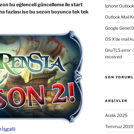
ezon bu eğlenceli güncelleme ile start
Iphone Outloo
ha fazlası ise bu sezon boyunca tek tek
Outlook Mail K
Google Genel D
OS X’de mail k
GnuTLS error -1
received
SON YORUM
ARŞIVLER
Aralık 2025
Temmuz 2019
İşgali)