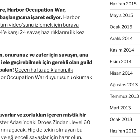
Haziran 2015
re, Harbor Occupation War,
Mayıs 2015
başlangıcına işaret ediyor.
Harbor
tım video’sunu izlemek için buraya
Ocak 2015
e karşı 24 savaş hazırlıklarını ilk kez
Aralık 2014
Kasım 2014
un, onurunuz ve zafer için savaşın, ana
Ekim 2014
 ele geçirebilmek için gerekli olan guild
bakın!
Geçen hafta açıklanan, ilk
Nisan 2014
arbor Occupation War duyurusunu okumak
Ağustos 2013
Temmuz 2013
Mart 2013
arlar ve zorlukları içeren mistik bir
Ocak 2013
ter Adası’ndaki Droes Zindanı, level 60
arını açacak. Hiç de tekin olmayan bu
Haziran 2012
ve eğlenceli savaşlar için hazır olun.