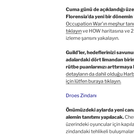
Cuma günü de açıklandığı üze
Florensia’da yeni bir dönemin 
Occupation War’ın meşhur tanı
tıklayın
ve HOW haritasına ve 24’
izleme şansını yakalayın.
Guild’ler, hedeflerinizi savun
adalardaki dört limandan birini
rütbe puanlarınızı arttırmaya 
detayların da dahil olduğu H
için lütfen buraya tıklayın.
Droes Zindanı
Önümüzdeki aylarda yeni canav
alemin tanıtımı yapılacak.
Ches
üzerindeki oyuncular için kapıl
zindandaki tehlikeli buluşmalar 