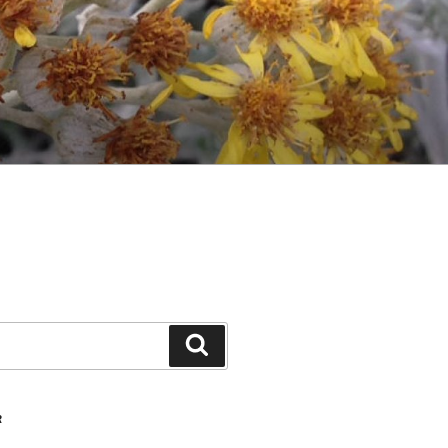
Ara
R