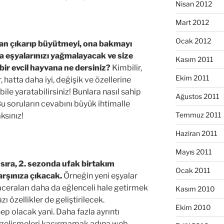
Nisan 2012
Mart 2012
Ocak 2012
dan çıkarıp büyütmeyi, ona bakmayı
a eşyalarınızı yağmalayacak ve size
Kasım 2011
ir evcil hayvana ne dersiniz?
Kimbilir,
Ekim 2011
, hatta daha iyi, değişik ve özellerine
ile yaratabilirsiniz! Bunlara nasıl sahip
Ağustos 2011
Bu soruların cevabını büyük ihtimalle
Temmuz 2011
ksınız!
Haziran 2011
Mayıs 2011
sıra, 2. sezonda ufak birtakım
Ocak 2011
arşınıza çıkacak.
Örneğin yeni eşyalar
ceraları daha da eğlenceli hale getirmek
Kasım 2010
ı özellikler de geliştirilecek.
Ekim 2010
ep olacak yani. Daha fazla ayrıntı
 gelişmeleri kaçırmamak adına web