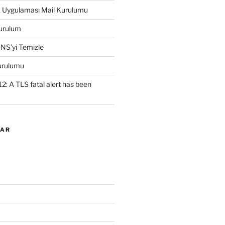
k Uygulaması Mail Kurulumu
urulum
NS’yi Temizle
urulumu
2: A TLS fatal alert has been
LAR