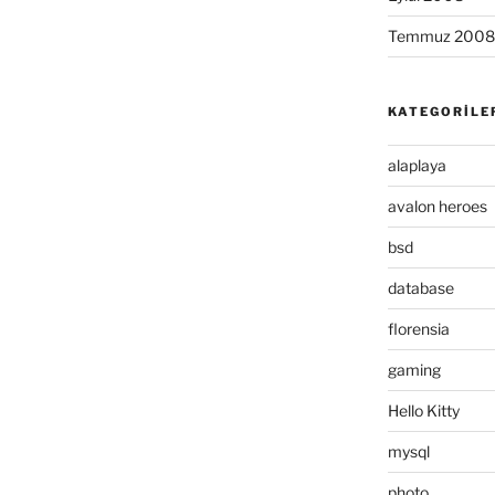
Temmuz 2008
KATEGORILE
alaplaya
avalon heroes
bsd
database
florensia
gaming
Hello Kitty
mysql
photo