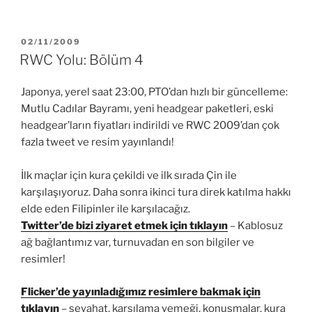
YAYIM
02/11/2009
TARIHI
RWC Yolu: Bölüm 4
Japonya, yerel saat 23:00, PTO’dan hızlı bir güncelleme:
Mutlu Cadılar Bayramı, yeni headgear paketleri, eski
headgear’ların fiyatları indirildi ve RWC 2009’dan çok
fazla tweet ve resim yayınlandı!
İlk maçlar için kura çekildi ve ilk sırada Çin ile
karşılaşıyoruz. Daha sonra ikinci tura direk katılma hakkı
elde eden Filipinler ile karşılacağız.
Twitter’de bizi ziyaret etmek için tıklayın
– Kablosuz
ağ bağlantımız var, turnuvadan en son bilgiler ve
resimler!
Flicker’de yayınladığımız resimlere bakmak için
tıklayın
– seyahat, karşılama yemeği, konuşmalar, kura