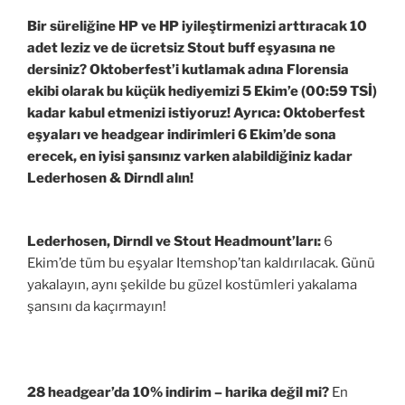
Bir süreliğine HP ve HP iyileştirmenizi arttıracak 10
adet leziz ve de ücretsiz Stout buff eşyasına ne
dersiniz? Oktoberfest’i kutlamak adına Florensia
ekibi olarak bu küçük hediyemizi 5 Ekim’e (00:59 TSİ)
kadar kabul etmenizi istiyoruz! Ayrıca: Oktoberfest
eşyaları ve headgear indirimleri 6 Ekim’de sona
erecek, en iyisi şansınız varken alabildiğiniz kadar
Lederhosen & Dirndl alın!
Lederhosen, Dirndl ve Stout Headmount’ları:
6
Ekim’de tüm bu eşyalar Itemshop’tan kaldırılacak. Günü
yakalayın, aynı şekilde bu güzel kostümleri yakalama
şansını da kaçırmayın!
28 headgear’da 10% indirim – harika değil mi?
En