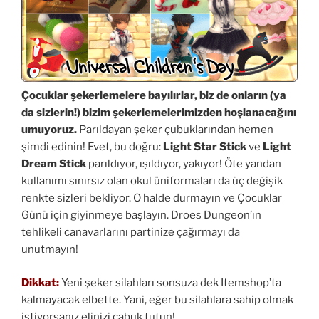
Çocuklar şekerlemelere bayılırlar, biz de onların (ya
da sizlerin!) bizim şekerlemelerimizden hoşlanacağını
umuyoruz.
Parıldayan şeker çubuklarından hemen
şimdi edinin! Evet, bu doğru:
Light Star Stick
ve
Light
Dream Stick
parıldıyor, ışıldıyor, yakıyor! Öte yandan
kullanımı sınırsız olan okul üniformaları da üç değişik
renkte sizleri bekliyor. O halde durmayın ve Çocuklar
Günü için giyinmeye başlayın. Droes Dungeon’ın
tehlikeli canavarlarını partinize çağırmayı da
unutmayın!
Dikkat:
Yeni şeker silahları sonsuza dek Itemshop’ta
kalmayacak elbette. Yani, eğer bu silahlara sahip olmak
istiyorsanız elinizi çabuk tutun!