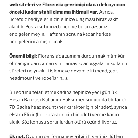
web siteleri ve Florensia çevrimiçi olana dek oyunun
önceki kadar stabil olmama ihtimali var.
Ayrıca,
ücretsiz hediyelerinizin elinize ulaşması biraz vakit
alabilir. Posta kutunuzda hediye bulamazsanız
endişelenmeyin. Haftanın sonuna kadar herkes
hediyelerini almış olacak!
Önemli bilgi:
Florensia’da zamanı durdurmak mümkün
olmadığından zaman sınırlaması olan eşyaların kullanım
süreleri ne yazık ki işlemeye devam etti (headgear,
headmount ve robe’ların…).
Bu sorunu telafi etmek adına hepinize yedi günlük
Hesap Bankası Kullanım Hakkı, (her sunucuda bir tane)
7D Gacha headmount (her karakter için bir adet), ayrıca
ekstra Elixir (her karakter için bir adet) verme kararı
aldık. Söz konusu sorunlardan ötürü özür diliyoruz.
Ek not:
Oyunun performansıyla ilgili hislerinizi lütfen