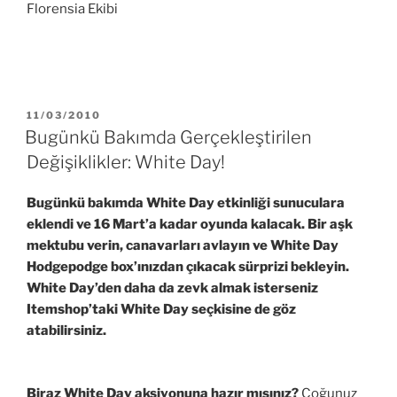
Florensia Ekibi
YAYIM
11/03/2010
TARIHI
Bugünkü Bakımda Gerçekleştirilen
Değişiklikler: White Day!
Bugünkü bakımda White Day etkinliği sunuculara
eklendi ve 16 Mart’a kadar oyunda kalacak. Bir aşk
mektubu verin, canavarları avlayın ve White Day
Hodgepodge box’ınızdan çıkacak sürprizi bekleyin.
White Day’den daha da zevk almak isterseniz
Itemshop’taki White Day seçkisine de göz
atabilirsiniz.
Biraz White Day aksiyonuna hazır mısınız?
Çoğunuz