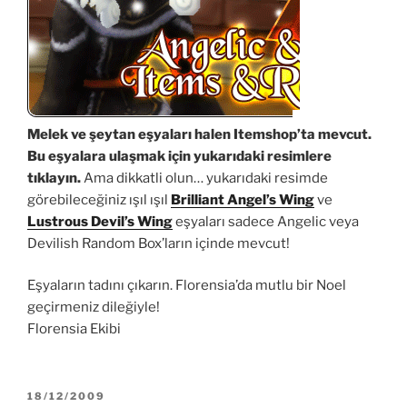
Melek ve şeytan eşyaları halen Itemshop’ta mevcut.
Bu eşyalara ulaşmak için yukarıdaki resimlere
tıklayın.
Ama dikkatli olun… yukarıdaki resimde
görebileceğiniz ışıl ışıl
Brilliant Angel’s Wing
ve
Lustrous Devil’s Wing
eşyaları sadece Angelic veya
Devilish Random Box’ların içinde mevcut!
Eşyaların tadını çıkarın. Florensia’da mutlu bir Noel
geçirmeniz dileğiyle!
Florensia Ekibi
YAYIM
18/12/2009