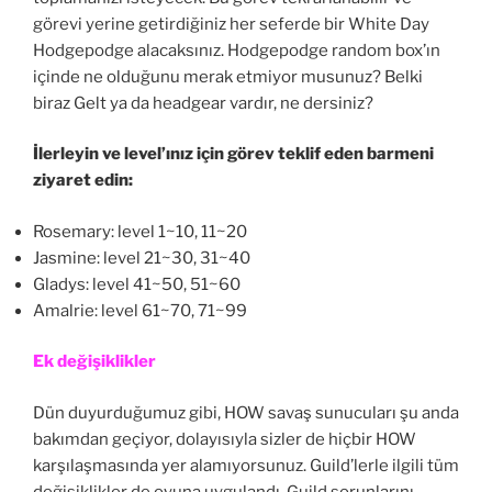
görevi yerine getirdiğiniz her seferde bir White Day
Hodgepodge alacaksınız. Hodgepodge random box’ın
içinde ne olduğunu merak etmiyor musunuz? Belki
biraz Gelt ya da headgear vardır, ne dersiniz?
İlerleyin ve level’ınız için görev teklif eden barmeni
ziyaret edin:
Rosemary: level 1~10, 11~20
Jasmine: level 21~30, 31~40
Gladys: level 41~50, 51~60
Amalrie: level 61~70, 71~99
Ek değişiklikler
Dün duyurduğumuz gibi, HOW savaş sunucuları şu anda
bakımdan geçiyor, dolayısıyla sizler de hiçbir HOW
karşılaşmasında yer alamıyorsunuz. Guild’lerle ilgili tüm
değişiklikler de oyuna uygulandı. Guild sorunlarını