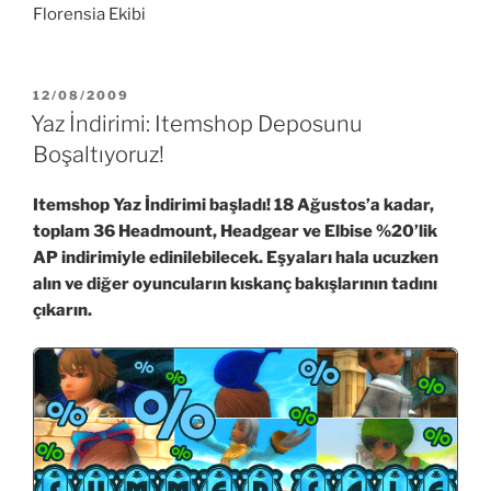
Florensia Ekibi
YAYIM
12/08/2009
TARIHI
Yaz İndirimi: Itemshop Deposunu
Boşaltıyoruz!
Itemshop Yaz İndirimi başladı! 18 Ağustos’a kadar,
toplam 36 Headmount, Headgear ve Elbise %20’lik
AP indirimiyle edinilebilecek. Eşyaları hala ucuzken
alın ve diğer oyuncuların kıskanç bakışlarının tadını
çıkarın.