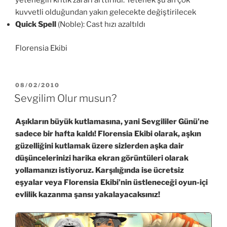
yeteneğin kritik zararı arttırıldı. Yetenek şu an çok
kuvvetli olduğundan yakın gelecekte değiştirilecek
Quick Spell
(Noble): Cast hızı azaltıldı
Florensia Ekibi
YAYIM
08/02/2010
TARIHI
Sevgilim Olur musun?
Aşıkların büyük kutlamasına, yani Sevgililer Günü’ne
sadece bir hafta kaldı! Florensia Ekibi olarak, aşkın
güzelliğini kutlamak üzere sizlerden aşka dair
düşüncelerinizi harika ekran görüntüleri olarak
yollamanızı istiyoruz. Karşılığında ise ücretsiz
eşyalar veya Florensia Ekibi’nin üstleneceği oyun-içi
evlilik kazanma şansı yakalayacaksınız!