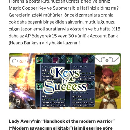
Florensia posta kutunuzdan ücretsiz hediyeleriniz
Magic Copper Key ve Submersible Hat’inizi aldınız mı?
Gereçlerinizdeki mühürleri önceki zamanlara oranla
çok daha başarılı bir şekilde salıverin, mutluluğunuzu
çılgın Japon emoji suratlarıyla gösterin ve bu hafta %15
daha az AP ödeyerek 15 veya 30 günlük Account Bank
(Hesap Bankası) giriş hakkı kazanın!
Lady Avery’nin “Handbook of the modern warrior”
(“Modern savaşçının el kitabı”) isimli eserine göre