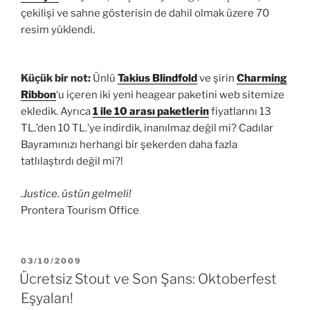
çekilişi ve sahne gösterisin de dahil olmak üzere 70
resim yüklendi.
Küçük bir not:
Ünlü
Takius Blindfold
ve şirin
Charming
Ribbon
‘u içeren iki yeni heagear paketini web sitemize
ekledik. Ayrıca
1 ile 10 arası paketlerin
fiyatlarını 13
TL.’den 10 TL.’ye indirdik, inanılmaz değil mi? Cadılar
Bayramınızı herhangi bir şekerden daha fazla
tatlılaştırdı değil mi?!
.Justice. üstün gelmeli!
Prontera Tourism Office
YAYIM
03/10/2009
TARIHI
Ücretsiz Stout ve Son Şans: Oktoberfest
Eşyaları!