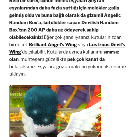
Belli bir süreç içinde Melek eşyaları Şeytan
eşyalarından daha fazla sattığı için melekler galip
gelmiş oldu ve buna bağlı olarak da gizemli Angelic
Random Box’a, kötülükler saçan Devilish Random
Box’tan 200 AP daha az ödeyerek sahip
olabileceksiniz!
Eğer çok şanslıysanız, kutularınızdan
birer çift
Brilliant Angel’s Wing
veya
Lustrous Devil’s
Wing
‘de çıkabilir. Kutularda ayrıca kullanımı
sınırsız
olan
, muhteşem güzellikte
pek çok kanat da
bulacaksınız. Eşyalara göz atmak için yukarıdaki resime
tıklayın.