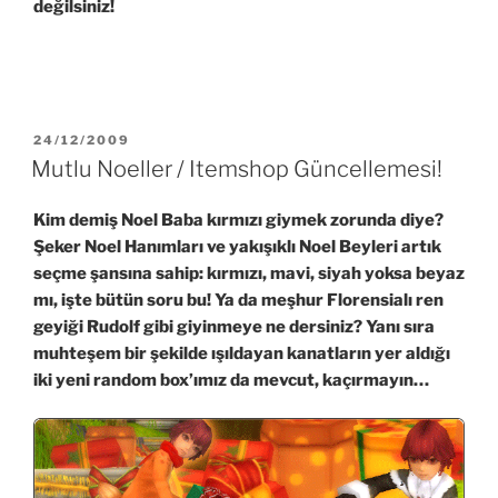
değilsiniz!
YAYIM
24/12/2009
TARIHI
Mutlu Noeller / Itemshop Güncellemesi!
Kim demiş Noel Baba kırmızı giymek zorunda diye?
Şeker Noel Hanımları ve yakışıklı Noel Beyleri artık
seçme şansına sahip: kırmızı, mavi, siyah yoksa beyaz
mı, işte bütün soru bu! Ya da meşhur Florensialı ren
geyiği Rudolf gibi giyinmeye ne dersiniz? Yanı sıra
muhteşem bir şekilde ışıldayan kanatların yer aldığı
iki yeni random box’ımız da mevcut, kaçırmayın…