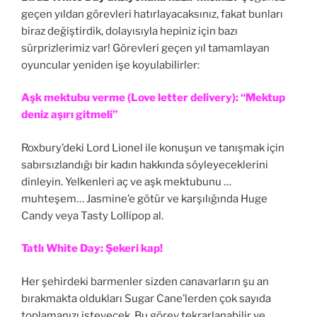
geçen yıldan görevleri hatırlayacaksınız, fakat bunları
biraz değiştirdik, dolayısıyla hepiniz için bazı
sürprizlerimiz var! Görevleri geçen yıl tamamlayan
oyuncular yeniden işe koyulabilirler:
Aşk mektubu verme (Love letter delivery): “Mektup
deniz aşırı gitmeli”
Roxbury’deki Lord Lionel ile konuşun ve tanışmak için
sabırsızlandığı bir kadın hakkında söyleyeceklerini
dinleyin. Yelkenleri aç ve aşk mektubunu …
muhteşem… Jasmine’e götür ve karşılığında Huge
Candy veya Tasty Lollipop al.
Tatlı White Day: Şekeri kap!
Her şehirdeki barmenler sizden canavarların şu an
bırakmakta oldukları Sugar Cane’lerden çok sayıda
toplamanızı isteyecek. Bu görev tekrarlanabilir ve