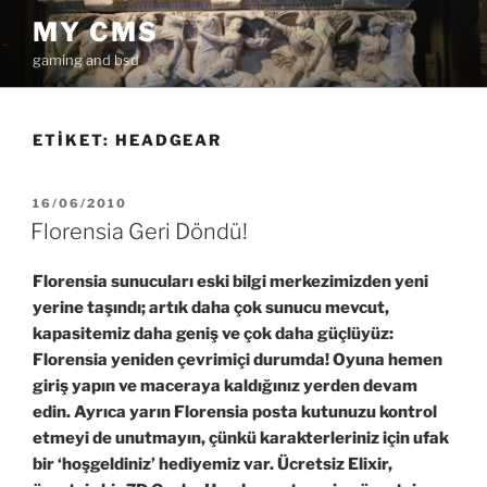
İçeriğe
MY CMS
geç
gaming and bsd
ETIKET:
HEADGEAR
YAYIM
16/06/2010
TARIHI
Florensia Geri Döndü!
Florensia sunucuları eski bilgi merkezimizden yeni
yerine taşındı; artık daha çok sunucu mevcut,
kapasitemiz daha geniş ve çok daha güçlüyüz:
Florensia yeniden çevrimiçi durumda! Oyuna hemen
giriş yapın ve maceraya kaldığınız yerden devam
edin. Ayrıca yarın Florensia posta kutunuzu kontrol
etmeyi de unutmayın, çünkü karakterleriniz için ufak
bir ‘hoşgeldiniz’ hediyemiz var. Ücretsiz Elixir,