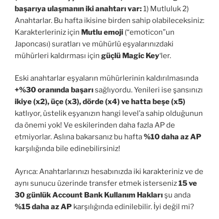
başarıya ulaşmanın iki anahtarı var:
1) Mutluluk 2)
Anahtarlar. Bu hafta ikisine birden sahip olabileceksiniz:
Karakterleriniz için
Mutlu emoji
(“emoticon”un
Japoncası) suratları ve mühürlü eşyalarınızdaki
mühürleri kaldırması için
güçlü Magic Key
‘ler.
Eski anahtarlar eşyaların mühürlerinin kaldırılmasında
+%30 oranında başarı
sağlıyordu. Yenileri ise şansınızı
ikiye (x2), üçe (x3), dörde (x4) ve hatta beşe (x5)
katlıyor, üstelik eşyanızın hangi level’a sahip olduğunun
da önemi yok! Ve eskilerinden daha fazla AP de
etmiyorlar. Aslına bakarsanız bu hafta
%10 daha az AP
karşılığında bile edinebilirsiniz!
Ayrıca: Anahtarlarınızı hesabınızda iki karakteriniz ve de
aynı sunucu üzerinde transfer etmek isterseniz
15 ve
30 günlük Account Bank Kullanım Hakları
şu anda
%15 daha az AP
karşılığında edinilebilir. İyi değil mi?