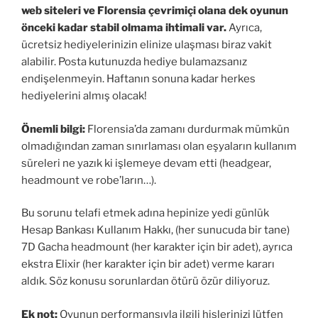
web siteleri ve Florensia çevrimiçi olana dek oyunun
önceki kadar stabil olmama ihtimali var.
Ayrıca,
ücretsiz hediyelerinizin elinize ulaşması biraz vakit
alabilir. Posta kutunuzda hediye bulamazsanız
endişelenmeyin. Haftanın sonuna kadar herkes
hediyelerini almış olacak!
Önemli bilgi:
Florensia’da zamanı durdurmak mümkün
olmadığından zaman sınırlaması olan eşyaların kullanım
süreleri ne yazık ki işlemeye devam etti (headgear,
headmount ve robe’ların…).
Bu sorunu telafi etmek adına hepinize yedi günlük
Hesap Bankası Kullanım Hakkı, (her sunucuda bir tane)
7D Gacha headmount (her karakter için bir adet), ayrıca
ekstra Elixir (her karakter için bir adet) verme kararı
aldık. Söz konusu sorunlardan ötürü özür diliyoruz.
Ek not:
Oyunun performansıyla ilgili hislerinizi lütfen