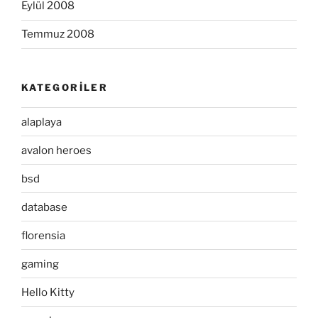
Eylül 2008
Temmuz 2008
KATEGORILER
alaplaya
avalon heroes
bsd
database
florensia
gaming
Hello Kitty