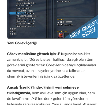
Yeni Görev İçeriği
Görev menüsüne gitmek için ‘J’ tuşuna basın.
Her
zamanki gibi, ‘Görev Listesi’ halihazırda açık olan tüm
görevlerini gösterecek. Görevlerin detaylı açıklamaları
da mevcut, uzun hikayeler yerine kısa talimatlar
okumak isteyenleriniz için kısa özetler de.
Ancak ‘İçerik’ (‘Index’) isimli yeni sekmeye
tıkladığınızda,
hem asıl level’ınız için uygun olan, hem
de level’ınızın -/+ 5’ine denk gelen tüm görevlerin
listesiyle karşılaşacaksınız. Yani şu anda level 50 iseniz