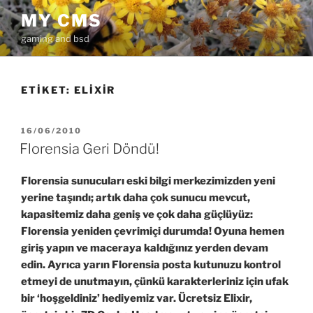
İçeriğe
MY CMS
geç
gaming and bsd
ETIKET:
ELIXIR
YAYIM
16/06/2010
TARIHI
Florensia Geri Döndü!
Florensia sunucuları eski bilgi merkezimizden yeni
yerine taşındı; artık daha çok sunucu mevcut,
kapasitemiz daha geniş ve çok daha güçlüyüz:
Florensia yeniden çevrimiçi durumda! Oyuna hemen
giriş yapın ve maceraya kaldığınız yerden devam
edin. Ayrıca yarın Florensia posta kutunuzu kontrol
etmeyi de unutmayın, çünkü karakterleriniz için ufak
bir ‘hoşgeldiniz’ hediyemiz var. Ücretsiz Elixir,