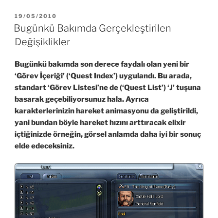
YAYIM
19/05/2010
TARIHI
Bugünkü Bakımda Gerçekleştirilen
Değişiklikler
Bugünkü bakımda son derece faydalı olan yeni bir
‘Görev İçeriği’ (‘Quest Index’) uygulandı. Bu arada,
standart ‘Görev Listesi’ne de (‘Quest List’) ‘J’ tuşuna
basarak geçebiliyorsunuz hala. Ayrıca
karakterlerinizin hareket animasyonu da geliştirildi,
yani bundan böyle hareket hızını arttıracak elixir
içtiğinizde örneğin, görsel anlamda daha iyi bir sonuç
elde edeceksiniz.