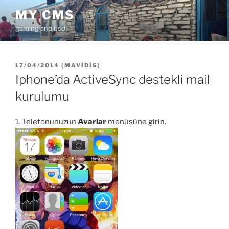
İçeriğe
MY CMS
geç
gaming and bsd
YAYIM
17/04/2014
(
MAVIDIS
)
TARIHI
Iphone’da ActiveSync destekli mail
kurulumu
1. Telefonunuzun
Ayarlar
menüsüne girin.