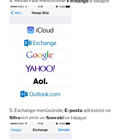
4. Hesap Ekle menüsünde
Exchange
‘e tıklayın
5. Exchange menüsünde,
E-posta
adresinizi ve
Şifre
nizi girin ve
Sonraki
‘ye tıklayın