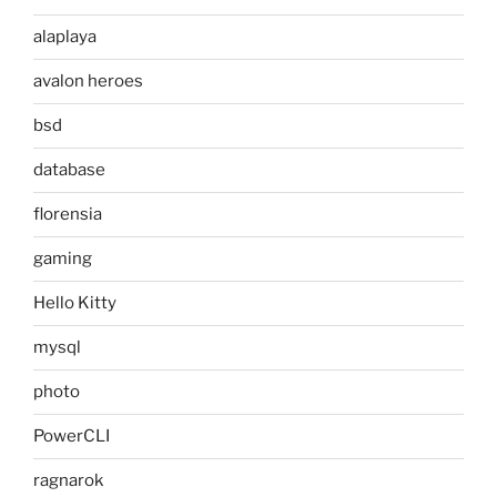
alaplaya
avalon heroes
bsd
database
florensia
gaming
Hello Kitty
mysql
photo
PowerCLI
ragnarok