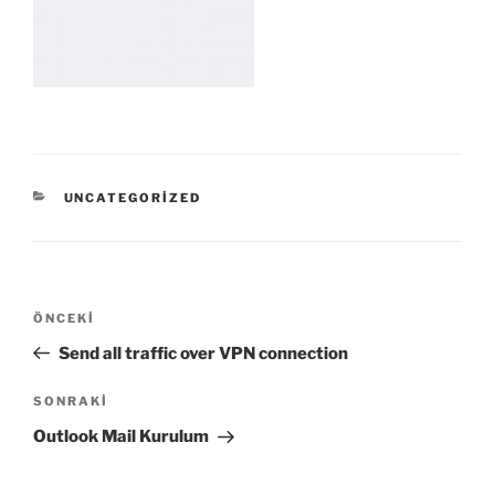
KATEGORILER
UNCATEGORIZED
Yazı
Önceki
ÖNCEKI
gezinmesi
Yazı
Send all traffic over VPN connection
Sonraki
SONRAKI
Yazı
Outlook Mail Kurulum