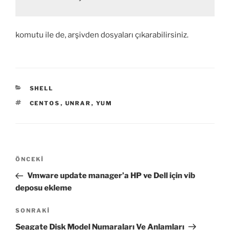
komutu ile de, arşivden dosyaları çıkarabilirsiniz.
KATEGORILER
SHELL
ETIKETLER
CENTOS
,
UNRAR
,
YUM
Yazı
Önceki
ÖNCEKI
gezinmesi
Yazı
Vmware update manager’a HP ve Dell için vib
deposu ekleme
Sonraki
SONRAKI
Yazı
Seagate Disk Model Numaraları Ve Anlamları