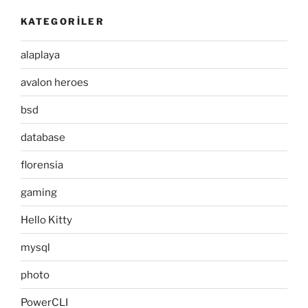
KATEGORILER
alaplaya
avalon heroes
bsd
database
florensia
gaming
Hello Kitty
mysql
photo
PowerCLI