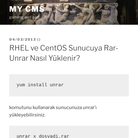
İçeriğe
MY CMS
geç
gaming and bsd
YAYIM
04/03/2013
(
)
TARIHI
RHEL ve CentOS Sunucuya Rar-
Unrar Nasıl Yüklenir?
yum install unrar
komutunu kullanarak sunucunuza unrar’ı
yükleyebilirsiniz.
unrar x dosyadi.rar