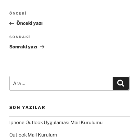
Yazı
Önceki
ÖNCEKI
gezinmesi
Yazı
Önceki yazı
Sonraki
SONRAKI
Yazı
Sonraki yazı
Ara:
Ara
SON YAZILAR
Iphone Outlook Uygulaması Mail Kurulumu
Outlook Mail Kurulum