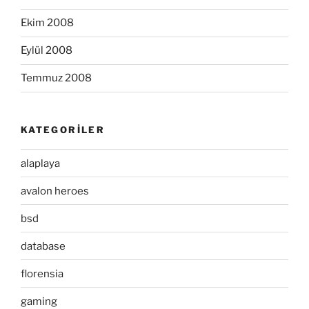
Ekim 2008
Eylül 2008
Temmuz 2008
KATEGORILER
alaplaya
avalon heroes
bsd
database
florensia
gaming