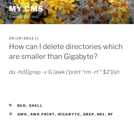
İçeriğe
MY CMS
geç
gaming and bsd
YAYIM
29/10/2011
(
)
TARIHI
How can I delete directories which
are smaller than Gigabyte?
du -hd1|grep -v G |awk {‘print “rm -rf ” $2’}|sh
KATEGORILER
BSD
,
SHELL
ETIKETLER
AWK
,
AWK PRINT
,
GIGABYTE
,
GREP
,
HD1
,
RF