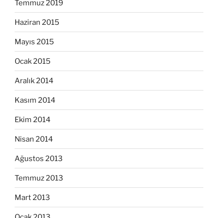
Temmuz 2019
Haziran 2015
Mayıs 2015
Ocak 2015
Aralık 2014
Kasım 2014
Ekim 2014
Nisan 2014
Ağustos 2013
Temmuz 2013
Mart 2013
Ocak 2013