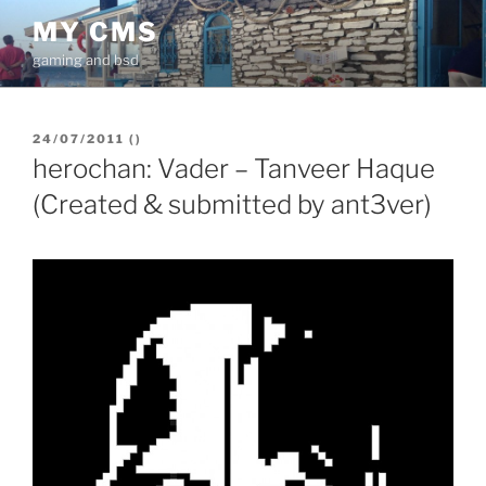
İçeriğe
MY CMS
geç
gaming and bsd
YAYIM
24/07/2011
(
)
TARIHI
herochan: Vader – Tanveer Haque
(Created & submitted by ant3ver)