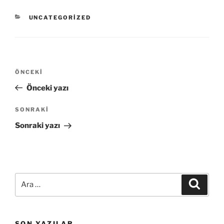
KATEGORILER
UNCATEGORIZED
Yazı
Önceki
ÖNCEKI
gezinmesi
Yazı
Önceki yazı
Sonraki
SONRAKI
Yazı
Sonraki yazı
Ara:
Ara
SON YAZILAR