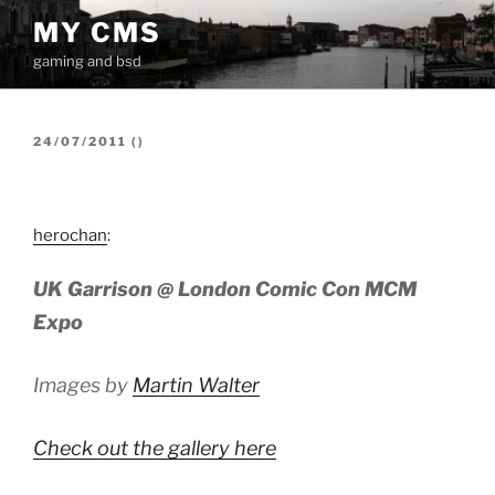
İçeriğe
MY CMS
geç
gaming and bsd
YAYIM
24/07/2011
(
)
TARIHI
herochan
:
UK Garrison @ London Comic Con MCM
Expo
Images by
Martin Walter
Check out the gallery here