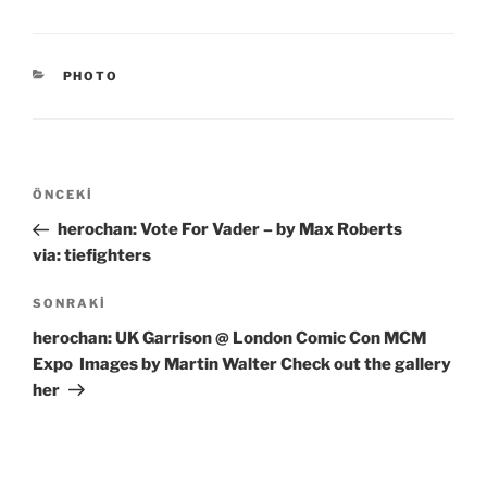
KATEGORILER
PHOTO
Yazı
Önceki
ÖNCEKI
gezinmesi
Yazı
herochan: Vote For Vader – by Max Roberts
via: tiefighters
Sonraki
SONRAKI
Yazı
herochan: UK Garrison @ London Comic Con MCM
Expo Images by Martin Walter Check out the gallery
her