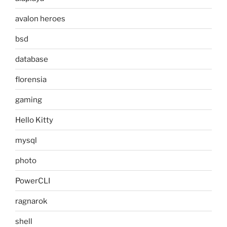
avalon heroes
bsd
database
florensia
gaming
Hello Kitty
mysql
photo
PowerCLI
ragnarok
shell