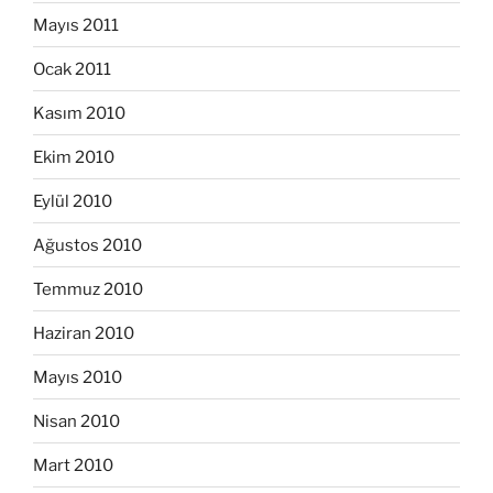
Mayıs 2011
Ocak 2011
Kasım 2010
Ekim 2010
Eylül 2010
Ağustos 2010
Temmuz 2010
Haziran 2010
Mayıs 2010
Nisan 2010
Mart 2010