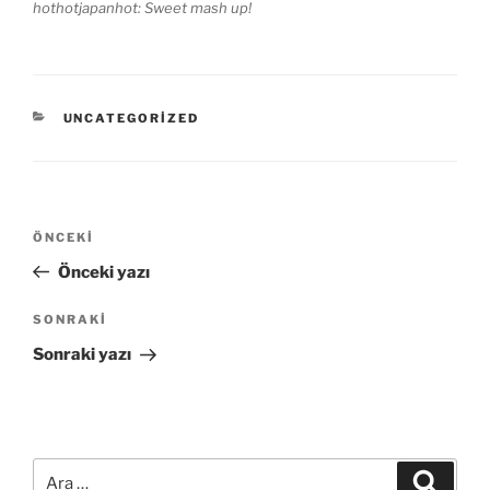
hothotjapanhot: Sweet mash up!
KATEGORILER
UNCATEGORIZED
Yazı
Önceki
ÖNCEKI
gezinmesi
Yazı
Önceki yazı
Sonraki
SONRAKI
Yazı
Sonraki yazı
Ara:
Ara