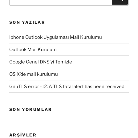
SON YAZILAR
Iphone Outlook Uygulaması Mail Kurulumu
Outlook Mail Kurulum
Google Genel DNS’yi Temizle
OS X’de mail kurulumu
GnuTLS error -12: A TLS fatal alert has been received
SON YORUMLAR
ARŞIVLER