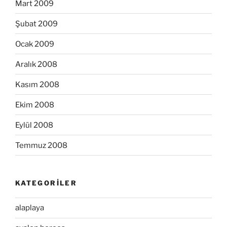
Mart 2009
Şubat 2009
Ocak 2009
Aralık 2008
Kasım 2008
Ekim 2008
Eylül 2008
Temmuz 2008
KATEGORILER
alaplaya