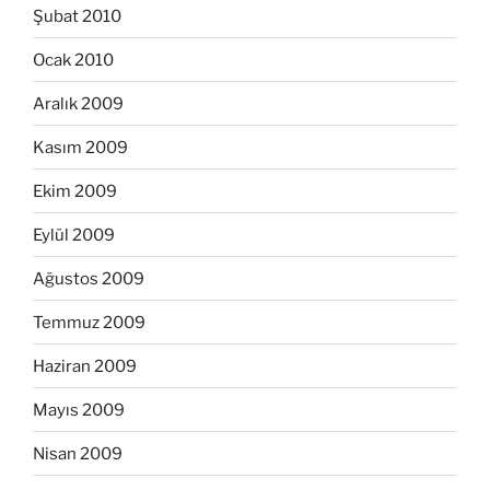
Şubat 2010
Ocak 2010
Aralık 2009
Kasım 2009
Ekim 2009
Eylül 2009
Ağustos 2009
Temmuz 2009
Haziran 2009
Mayıs 2009
Nisan 2009