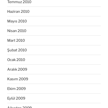
Temmuz 2010
Haziran 2010
Mayıs 2010
Nisan 2010
Mart 2010
Şubat 2010
Ocak 2010
Aralık 2009
Kasım 2009
Ekim 2009
Eylül 2009
Ağustos 2009