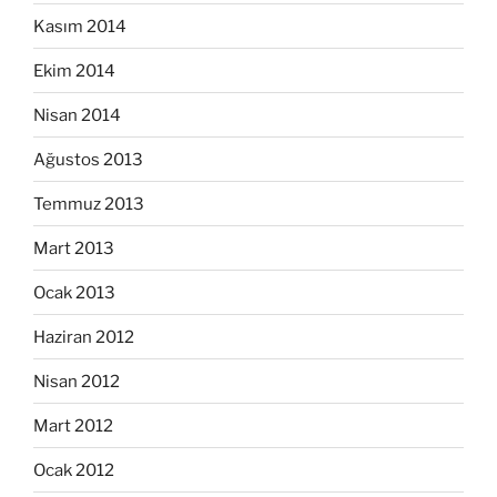
Kasım 2014
Ekim 2014
Nisan 2014
Ağustos 2013
Temmuz 2013
Mart 2013
Ocak 2013
Haziran 2012
Nisan 2012
Mart 2012
Ocak 2012