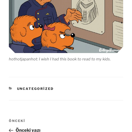
hothotjapanhot: I wish I had this book to read to my kids.
KATEGORILER
UNCATEGORIZED
Yazı
Önceki
ÖNCEKI
gezinmesi
Yazı
Önceki yazı