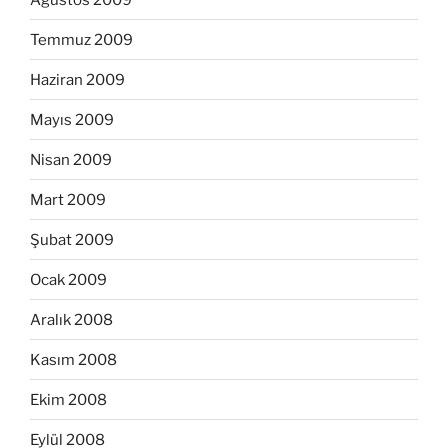
Temmuz 2009
Haziran 2009
Mayıs 2009
Nisan 2009
Mart 2009
Şubat 2009
Ocak 2009
Aralık 2008
Kasım 2008
Ekim 2008
Eylül 2008