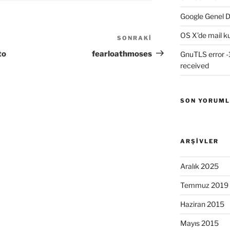
Google Genel D
OS X’de mail k
SONRAKI
Sonraki
Yazı
to
fearloathmoses
GnuTLS error -1
received
SON YORUM
ARŞIVLER
Aralık 2025
Temmuz 2019
Haziran 2015
Mayıs 2015