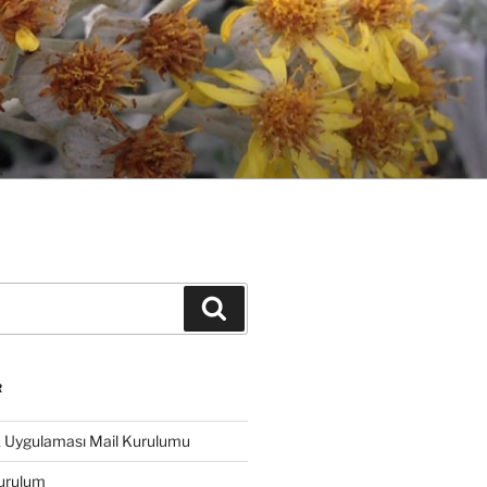
Ara
R
k Uygulaması Mail Kurulumu
urulum