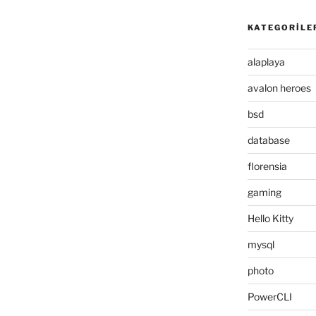
KATEGORILE
alaplaya
avalon heroes
bsd
database
florensia
gaming
Hello Kitty
mysql
photo
PowerCLI