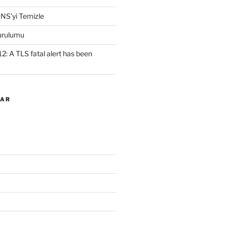
NS’yi Temizle
urulumu
2: A TLS fatal alert has been
LAR