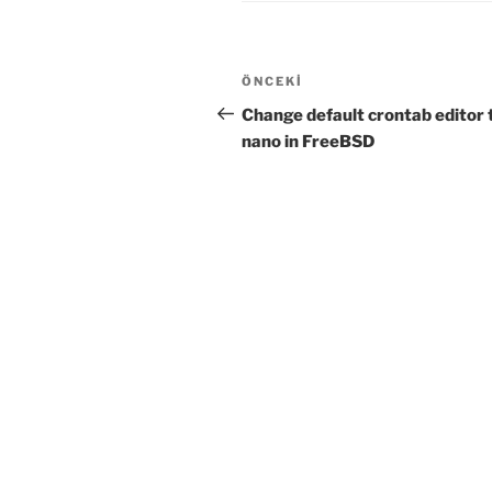
Yazı
Önceki
ÖNCEKI
gezinmesi
Yazı
Change default crontab editor 
nano in FreeBSD