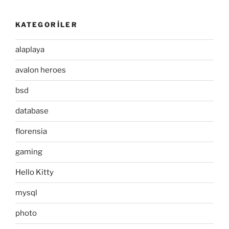
KATEGORILER
alaplaya
avalon heroes
bsd
database
florensia
gaming
Hello Kitty
mysql
photo