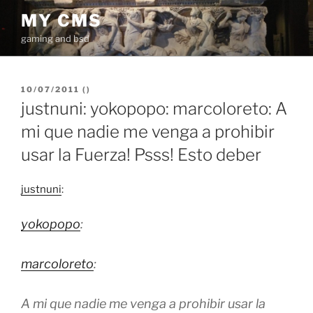
İçeriğe
MY CMS
geç
gaming and bsd
YAYIM
10/07/2011
(
)
TARIHI
justnuni: yokopopo: marcoloreto: A
mi que nadie me venga a prohibir
usar la Fuerza! Psss! Esto deber
justnuni
:
yokopopo
:
marcoloreto
:
A mi que nadie me venga a prohibir usar la