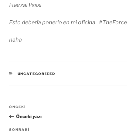
Fuerza! Psss!
Esto debería ponerlo en mi oficina.. #TheForce
haha
KATEGORILER
UNCATEGORIZED
Yazı
Önceki
ÖNCEKI
gezinmesi
Yazı
Önceki yazı
Sonraki
SONRAKI