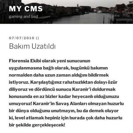
İçeriğe
MY CMS
geç
gaming and bsd
YAYIM
07/07/2010
(
)
TARIHI
Bakım Uzatıldı
Florensia Ekibi olarak yeni sunucunun
uygulanmasına bağlı olarak, bugünkü bakımın
normalden daha uzun zaman aldığını bildirmek
istiyoruz. Karşılaştığınız rahatsızlıktan dolayı özür
diliyoruz ve dördüncü sunucu Karanir’i doldurmak
konusunda en az bizler kadar heyecanlı olduğunuzu
umuyoruz! Karanir’in Savaş Alanları olmayan huzurlu
bir dünya olduğunu unutmayın, bu da demek oluyor
ki, level atlamak hepiniz için burada çok daha huzurlu
bir şekilde gerçekleşecek!