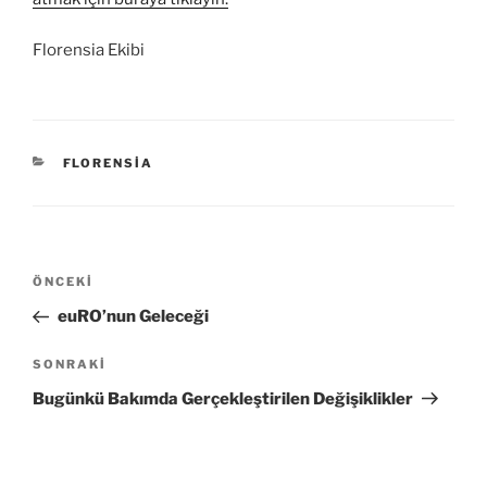
Florensia Ekibi
KATEGORILER
FLORENSIA
Yazı
Önceki
ÖNCEKI
gezinmesi
Yazı
euRO’nun Geleceği
Sonraki
SONRAKI
Yazı
Bugünkü Bakımda Gerçekleştirilen Değişiklikler