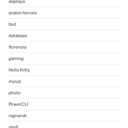
alaplaya
avalon heroes
bsd
database
florensia
gaming
Hello Kitty
mysql
photo
PowerCLI
ragnarok
shell