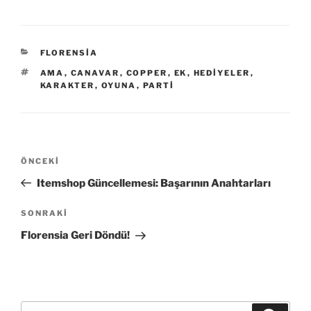
KATEGORILER
FLORENSIA
ETIKETLER
AMA
,
CANAVAR
,
COPPER
,
EK
,
HEDIYELER
,
KARAKTER
,
OYUNA
,
PARTI
Yazı
Önceki
ÖNCEKI
gezinmesi
Yazı
Itemshop Güncellemesi: Başarının Anahtarları
Sonraki
SONRAKI
Yazı
Florensia Geri Döndü!
Ara: