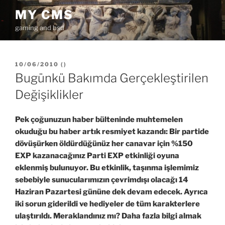
İçeriğe
MY CMS
geç
gaming and bsd
YAYIM
10/06/2010
(
)
TARIHI
Bugünkü Bakımda Gerçekleştirilen
Değişiklikler
Pek çoğunuzun haber bülteninde muhtemelen
okuduğu bu haber artık resmiyet kazandı: Bir partide
dövüşürken öldürdüğünüz her canavar için %150
EXP kazanacağınız Parti EXP etkinliği oyuna
eklenmiş bulunuyor. Bu etkinlik, taşınma işlemimiz
sebebiyle sunucularımızın çevrimdışı olacağı 14
Haziran Pazartesi gününe dek devam edecek. Ayrıca
iki sorun giderildi ve hediyeler de tüm karakterlere
ulaştırıldı. Meraklandınız mı? Daha fazla bilgi almak