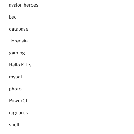
avalon heroes
bsd
database
florensia
gaming
Hello Kitty
mysql
photo
PowerCLI
ragnarok
shell