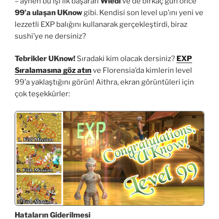
– aynen bu işi ilk başaran
Wiedi
ve de birkaç gün önce
99’a ulaşan UKnow
gibi. Kendisi son level up’ını yeni ve
lezzetli EXP balığını kullanarak gerçekleştirdi, biraz
sushi’ye ne dersiniz?
Tebrikler UKnow!
Sıradaki kim olacak dersiniz?
EXP
Sıralamasına göz atın
ve Florensia’da kimlerin level
99’a yaklaştığını görün! Aithra, ekran görüntüleri için
çok teşekkürler:
Hataların Giderilmesi