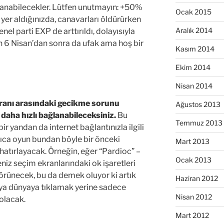
anabilecekler. Lütfen unutmayın: +50%
Ocak 2015
 yer aldığınızda, canavarları öldürürken
Aralık 2014
nel parti EXP de arttırıldı, dolayısıyla
an 6 Nisan’dan sonra da ufak ama hoş bir
Kasım 2014
Ekim 2014
Nisan 2014
ranı arasındaki gecikme sorunu
Ağustos 2013
daha hızlı bağlanabileceksiniz.
Bu
Temmuz 2013
r yandan da internet bağlantınızla ilgili
ıca oyun bundan böyle bir önceki
Mart 2013
hatırlayacak. Örneğin, eğer “Pardioc” –
Ocak 2013
iz seçim ekranlarındaki ok işaretleri
rünecek, bu da demek oluyor ki artık
Haziran 2012
ya dünyaya tıklamak yerine sadece
Nisan 2012
 olacak.
Mart 2012