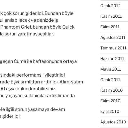
Ocak 2012
pek çok sorun giderildi. Bundan böyle
Kasım 2011
ullanılabilecek ve denizde iş
Ekim 2011
Phantom Grief, bundan böyle Quick
rında sorun yaratmayacaklar.
Ağustos 2011
Temmuz 2011
Haziran 2011
 ve geçen Cuma ile haftasonunda ortaya
Mayıs 2011
ındaki performansı iyileştirildi
Ocak 2011
ade Eşyası miktarı arttırıldı. Alım-satım
0 eşya bulundurabilirsiniz
Kasım 2010
u yaşayan kullanıcılar artık limanda
Ekim 2010
iyle ilgili sorun yaşamaya devam
Eylül 2010
a giderildi
Ağustos 2010