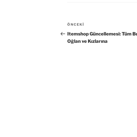
Yazı
Önceki
ÖNCEKI
gezinmesi
Yazı
Itemshop Güncellemesi: Tüm B
Oğlan ve Kızlarına