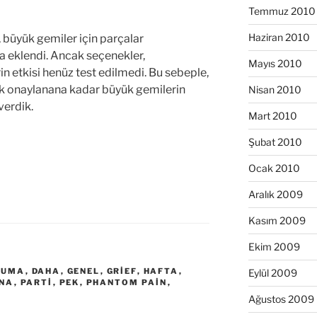
Temmuz 2010
Haziran 2010
e, büyük gemiler için parçalar
a eklendi. Ancak seçenekler,
Mayıs 2010
n etkisi henüz test edilmedi. Bu sebeple,
ak onaylanana kadar büyük gemilerin
Nisan 2010
verdik.
Mart 2010
Şubat 2010
Ocak 2010
Aralık 2009
Kasım 2009
Ekim 2009
CUMA
,
DAHA
,
GENEL
,
GRIEF
,
HAFTA
,
Eylül 2009
NA
,
PARTI
,
PEK
,
PHANTOM PAIN
,
Ağustos 2009