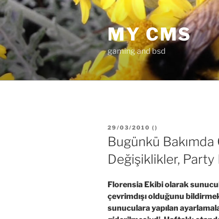
İçeriğe
geç
MY CMS
gaming and bsd
YAYIM
29/03/2010
(
)
TARIHI
Bugünkü Bakımda G
Değişiklikler, Part
Florensia Ekibi olarak sunucu
çevrimdışı olduğunu bildirmek
sunuculara yapılan ayarlamala