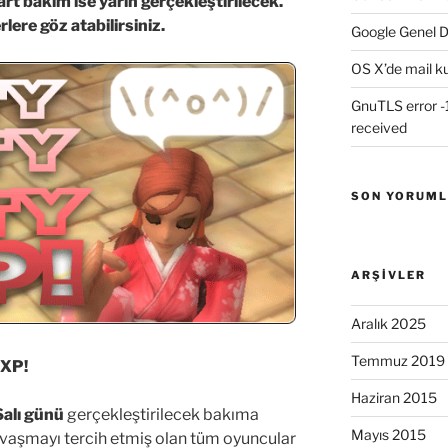
art bakım ise yarın gerçekleştirilecek.
lere göz atabilirsiniz.
Google Genel D
OS X’de mail k
GnuTLS error -1
received
SON YORUM
ARŞIVLER
Aralık 2025
Temmuz 2019
EXP!
Haziran 2015
Salı günü
gerçekleştirilecek bakıma
Mayıs 2015
savaşmayı tercih etmiş olan tüm oyuncular