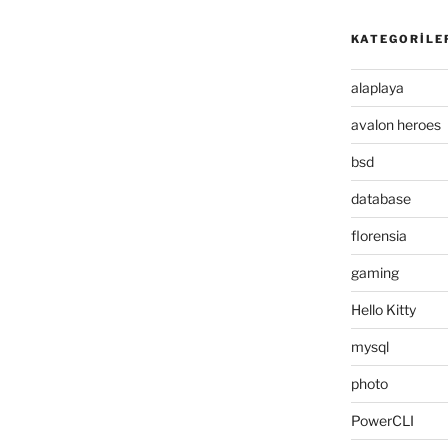
KATEGORILE
alaplaya
avalon heroes
bsd
database
florensia
gaming
Hello Kitty
mysql
photo
PowerCLI