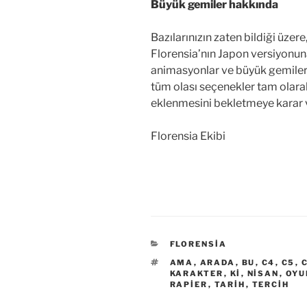
Büyük gemiler hakkında
Bazılarınızın zaten bildiği üzer
Florensia’nın Japon versiyonun
animasyonlar ve büyük gemileri
tüm olası seçenekler tam olar
eklenmesini bekletmeye karar 
Florensia Ekibi
KATEGORILER
FLORENSIA
ETIKETLER
AMA
,
ARADA
,
BU
,
C4
,
C5
,
KARAKTER
,
KI
,
NISAN
,
OYU
RAPIER
,
TARIH
,
TERCIH