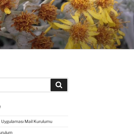
Ara
R
k Uygulaması Mail Kurulumu
urulum