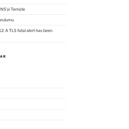
NS’yi Temizle
urulumu
2: A TLS fatal alert has been
LAR