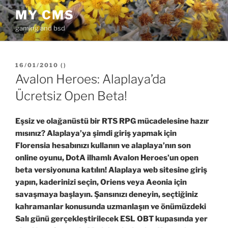
İçeriğe
MY CMS
geç
gaming and bsd
YAYIM
16/01/2010
(
)
TARIHI
Avalon Heroes: Alaplaya’da
Ücretsiz Open Beta!
Eşsiz ve olağanüstü bir RTS RPG mücadelesine hazır
mısınız? Alaplaya’ya şimdi giriş yapmak için
Florensia hesabınızı kullanın ve alaplaya’nın son
online oyunu, DotA ilhamlı Avalon Heroes’un open
beta versiyonuna katılın! Alaplaya web sitesine giriş
yapın, kaderinizi seçin, Oriens veya Aeonia için
savaşmaya başlayın. Şansınızı deneyin, seçtiğiniz
kahramanlar konusunda uzmanlaşın ve önümüzdeki
Salı günü gerçekleştirilecek ESL OBT kupasında yer