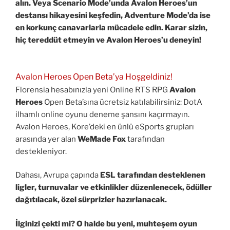
alın. Veya Scenario Mode’unda Avalon Heroes’un
destansı hikayesini keşfedin, Adventure Mode’da ise
en korkunç canavarlarla mücadele edin. Karar sizin,
hiç tereddüt etmeyin ve Avalon Heroes’u deneyin!
Avalon Heroes Open Beta’ya Hoşgeldiniz!
Florensia hesabınızla yeni Online RTS RPG
Avalon
Heroes
Open Beta’sına ücretsiz katılabilirsiniz: DotA
ilhamlı online oyunu deneme şansını kaçırmayın.
Avalon Heroes, Kore’deki en ünlü eSports grupları
arasında yer alan
WeMade Fox
tarafından
destekleniyor.
Dahası, Avrupa çapında
ESL tarafından desteklenen
ligler, turnuvalar
ve etkinlikler düzenlenecek, ödüller
dağıtılacak, özel sürprizler hazırlanacak.
İlginizi çekti mi? O halde bu yeni, muhteşem oyun