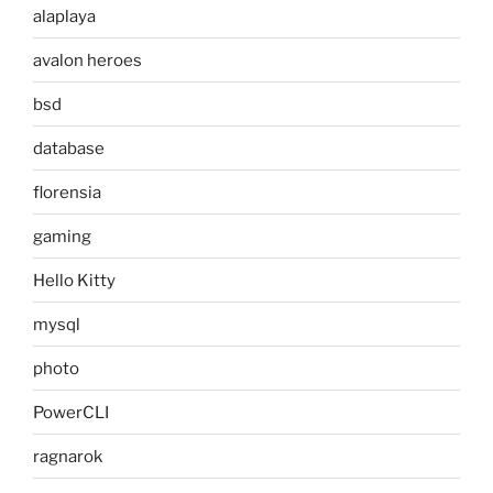
alaplaya
avalon heroes
bsd
database
florensia
gaming
Hello Kitty
mysql
photo
PowerCLI
ragnarok