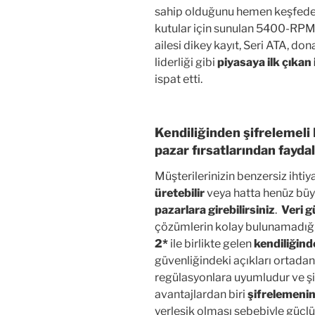
sahip olduğunu hemen keşfedece
kutular için sunulan 5400-RPM 2.
ailesi dikey kayıt, Seri ATA, 
liderliği gibi
piyasaya ilk çıkan
ispat etti.
Kendiliğinden şifrelemel
pazar fırsatlarından fayda
Müşterilerinizin benzersiz ihtiy
üretebilir
veya hatta henüz büy
pazarlara girebilirsiniz
.
Veri g
çözümlerin kolay bulunamadığı
2*
ile birlikte gelen
kendiliğind
güvenliğindeki açıkları ortadan k
regülasyonlara uyumludur ve şir
avantajlardan biri
şifrelemenin
yerleşik olması sebebiyle güçlü