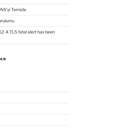
NS’yi Temizle
urulumu
2: A TLS fatal alert has been
LAR