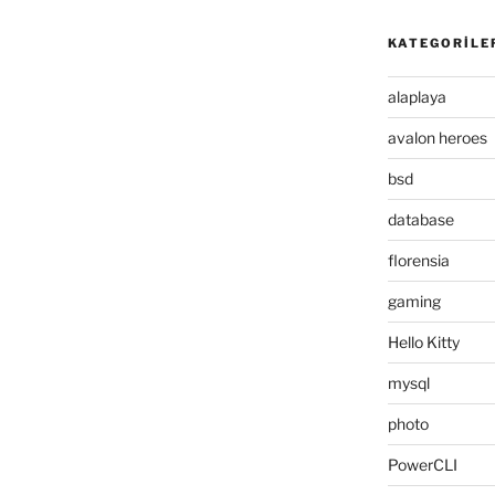
KATEGORILE
alaplaya
avalon heroes
bsd
database
florensia
gaming
Hello Kitty
mysql
photo
PowerCLI