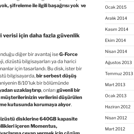
, şifreleme ile ilgili başağrısı yok ve
Ocak 2015
Aralık 2014
Kasım 2014
verisi için daha fazla güvenlik
Ekim 2014
Nisan 2014
nduğu diğer bir avantaj ise
G-Force
, dizüstü bilgisayarları ya da harici
Ağustos 2013
anlar için tasarlandı. Bu disk, ister bir
Temmuz 2013
stü bilgisayarda,
bir serbest düşüş
aniyenin 8/10’luk bir bölümünde
Mart 2013
adan uzaklaştırıp
, onları
güvenli bir
Ocak 2013
,
müşterilerinizin verilerini düşürülen
kleme kutusunda korumaya alıyor
.
Haziran 2012
Nisan 2012
izüstü disklerine 640GB kapasite
llikleri içeren Momentus,
Mart 2012
tiyaçlarına cevap vermek için çözüm