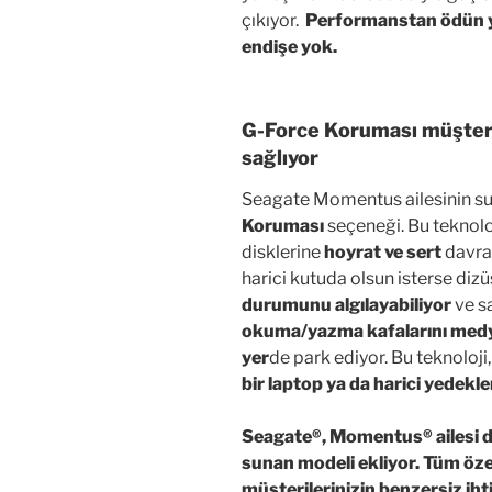
çıkıyor.
Performanstan ödün yok
endişe yok.
G-Force Koruması müşteri 
sağlıyor
Seagate Momentus ailesinin su
Koruması
seçeneği. Bu teknoloji
disklerine
hoyrat ve sert
davran
harici kutuda olsun isterse dizü
durumunu algılayabiliyor
ve s
okuma/yazma kafalarını medy
yer
de park ediyor. Bu teknoloji
bir laptop ya da harici yede
Seagate®, Momentus® ailesi d
sunan modeli ekliyor. Tüm öze
müşterilerinizin benzersiz ih