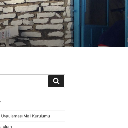
Ara
R
k Uygulaması Mail Kurulumu
urulum