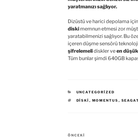
yaratmanızı sağlıyor.
Dizüstü ve harici depolama içi
diski
memnun etmesi zor müşter
yaratabilmenizi sağlıyor. Bu öze
içeren düşme sensörü teknoloji
şifrelemeli
diskler ve
en düşük
Tüm bunlar şimdi 640GB kapasit
KATEGORILER
UNCATEGORIZED
ETIKETLER
DISKI
,
MOMENTUS
,
SEAGA
Yazı
Önceki
ÖNCEKI