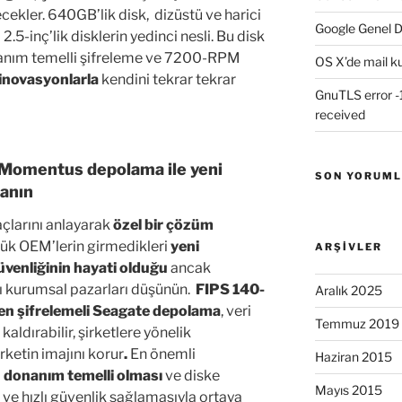
kler. 640GB’lik disk, dizüstü ve harici
Google Genel D
5-inç’lik disklerin yedinci nesli. Bu disk
donanım temelli şifreleme ve 7200-RPM
OS X’de mail k
 inovasyonlarla
kendini tekrar tekrar
GnuTLS error -1
received
i Momentus depolama ile yeni
SON YORUM
lanın
açlarını anlayarak
özel bir çözüm
ük OEM’lerin girmedikleri
yeni
ARŞIVLER
üvenliğinin hayati olduğu
ancak
 kurumsal pazarları düşünün.
FIPS 140-
Aralık 2025
en şifrelemeli
Seagate depolama
, veri
Temmuz 2019
aldırabilir, şirketlere yönelik
ketin imajını korur
.
En önemli
Haziran 2015
 donanım temelli olması
ve diske
Mayıs 2015
 ve hızlı güvenlik sağlamasıyla ortaya