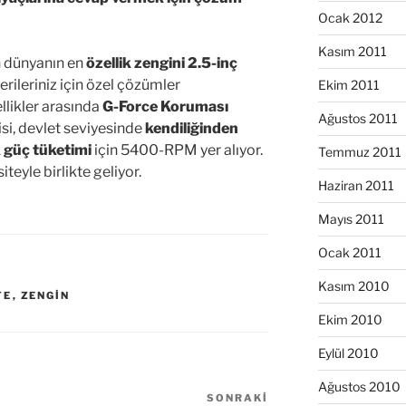
Ocak 2012
Kasım 2011
n dünyanın en
özellik zengini 2.5-inç
ileriniz için özel çözümler
Ekim 2011
llikler arasında
G-Force Koruması
Ağustos 2011
si, devlet seviyesinde
kendiliğinden
 güç tüketimi
için 5400-RPM yer alıyor.
Temmuz 2011
eyle birlikte geliyor.
Haziran 2011
Mayıs 2011
Ocak 2011
Kasım 2010
TE
,
ZENGIN
Ekim 2010
Eylül 2010
Ağustos 2010
SONRAKI
Sonraki