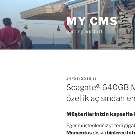
İçeriğe
geç
MY CMS
gaming and bsd
YAYIM
14/01/2010
(
)
TARIHI
Seagate® 640GB M
özellik açısından e
Müşterilerinizin kapasite i
Eğer müşterileriniz yeterli giga
Momentus
diskin
binlerce fot