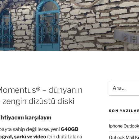
Ara:
omentus® – dünyanın
n zengin dizüstü diski
SON YAZILA
htiyacını karşılayın
Iphone Outloo
bayta sahip değillerse, yeni
640GB
oğraf, şarkı ve video
için dijital alana
Outlook Mail K