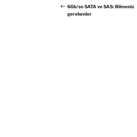
gezinmesi
Yazı
6Gb/sn SATA ve SAS: Bilmeniz
gerekenler