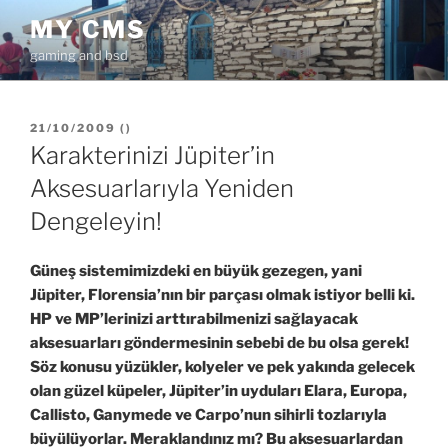
İçeriğe
MY CMS
geç
gaming and bsd
YAYIM
21/10/2009
(
)
TARIHI
Karakterinizi Jüpiter’in
Aksesuarlarıyla Yeniden
Dengeleyin!
Güneş sistemimizdeki en büyük gezegen, yani
Jüpiter, Florensia’nın bir parçası olmak istiyor belli ki.
HP ve MP’lerinizi arttırabilmenizi sağlayacak
aksesuarları göndermesinin sebebi de bu olsa gerek!
Söz konusu yüzükler, kolyeler ve pek yakında gelecek
olan güzel küpeler, Jüpiter’in uyduları Elara, Europa,
Callisto, Ganymede ve Carpo’nun sihirli tozlarıyla
büyülüyorlar. Meraklandınız mı? Bu aksesuarlardan