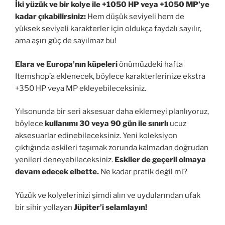
İki yüzük ve bir kolye ile +1050 HP veya +1050 MP’ye
kadar çıkabilirsiniz:
Hem düşük seviyeli hem de
yüksek seviyeli karakterler için oldukça faydalı sayılır,
ama aşırı güç de sayılmaz bu!
Elara ve Europa’nın küpeleri
önümüzdeki hafta
Itemshop’a eklenecek, böylece karakterlerinize ekstra
+350 HP veya MP ekleyebileceksiniz.
Yılsonunda bir seri aksesuar daha eklemeyi planlıyoruz,
böylece
kullanımı 30 veya 90 gün ile sınırlı
ucuz
aksesuarlar edinebileceksiniz. Yeni koleksiyon
çıktığında eskileri taşımak zorunda kalmadan doğrudan
yenileri deneyebileceksiniz.
Eskiler de geçerli olmaya
devam edecek elbette.
Ne kadar pratik değil mi?
Yüzük ve kolyelerinizi şimdi alın ve uydularından ufak
bir sihir yollayan
Jüpiter’i selamlayın!