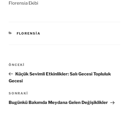
Florensia Ekibi
KATEGORILER
FLORENSIA
Yazı
Önceki
ÖNCEKI
gezinmesi
Yazı
Küçük Sevimli Etkinlikler: Salı Gecesi Topluluk
Gecesi
Sonraki
SONRAKI
Yazı
Bugünkü Bakımda Meydana Gelen Değişiklikler