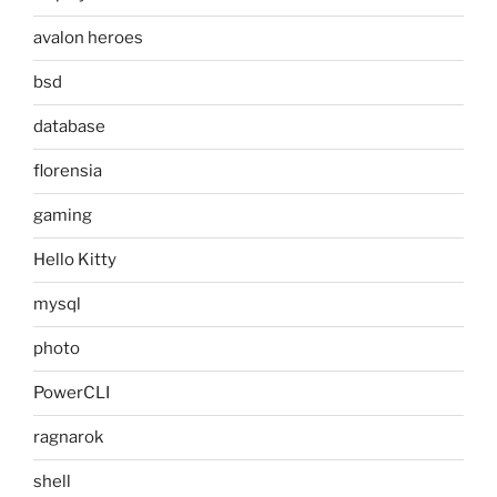
avalon heroes
bsd
database
florensia
gaming
Hello Kitty
mysql
photo
PowerCLI
ragnarok
shell