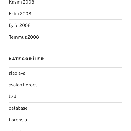
Kasım 2008
Ekim 2008
Eylül 2008
Temmuz 2008
KATEGORILER
alaplaya
avalon heroes
bsd
database
florensia