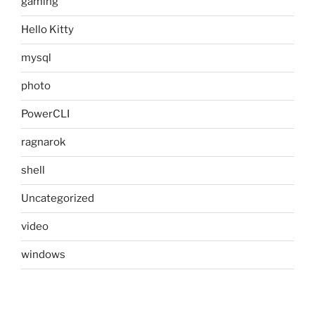
gaming
Hello Kitty
mysql
photo
PowerCLI
ragnarok
shell
Uncategorized
video
windows