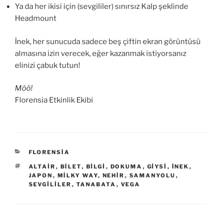
Ya da her ikisi için (sevgililer) sınırsız Kalp şeklinde
Headmount
İnek, her sunucuda sadece beş çiftin ekran görüntüsü
almasına izin verecek, eğer kazanmak istiyorsanız
elinizi çabuk tutun!
Möö!
Florensia Etkinlik Ekibi
KATEGORILER
FLORENSIA
ETIKETLER
ALTAIR
,
BILET
,
BILGI
,
DOKUMA
,
GIYSI
,
INEK
,
JAPON
,
MILKY WAY
,
NEHIR
,
SAMANYOLU
,
SEVGILILER
,
TANABATA
,
VEGA