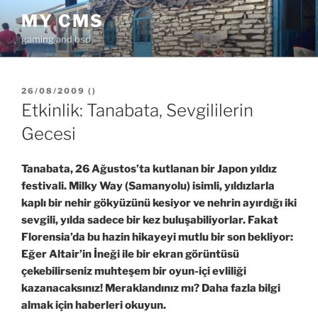
İçeriğe
MY CMS
geç
gaming and bsd
YAYIM
26/08/2009
(
)
TARIHI
Etkinlik: Tanabata, Sevgililerin
Gecesi
Tanabata, 26 Ağustos’ta kutlanan bir Japon yıldız
festivali. Milky Way (Samanyolu) isimli, yıldızlarla
kaplı bir nehir gökyüzünü kesiyor ve nehrin ayırdığı iki
sevgili, yılda sadece bir kez buluşabiliyorlar. Fakat
Florensia’da bu hazin hikayeyi mutlu bir son bekliyor:
Eğer Altair’in İneği ile bir ekran görüntüsü
çekebilirseniz muhteşem bir oyun-içi evliliği
kazanacaksınız! Meraklandınız mı? Daha fazla bilgi
almak için haberleri okuyun.