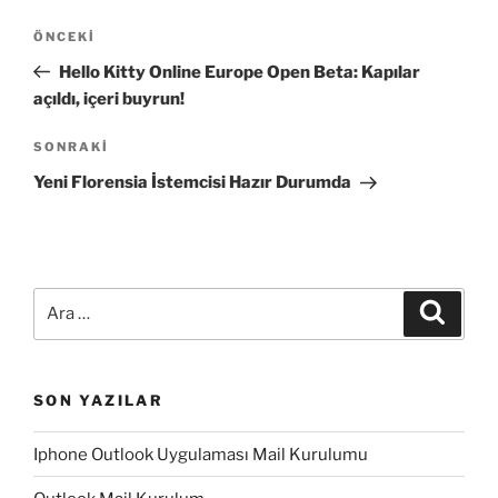
Yazı
Önceki
ÖNCEKI
gezinmesi
Yazı
Hello Kitty Online Europe Open Beta: Kapılar
açıldı, içeri buyrun!
Sonraki
SONRAKI
Yazı
Yeni Florensia İstemcisi Hazır Durumda
Ara:
Ara
SON YAZILAR
Iphone Outlook Uygulaması Mail Kurulumu