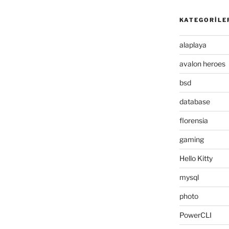
KATEGORILE
alaplaya
avalon heroes
bsd
database
florensia
gaming
Hello Kitty
mysql
photo
PowerCLI