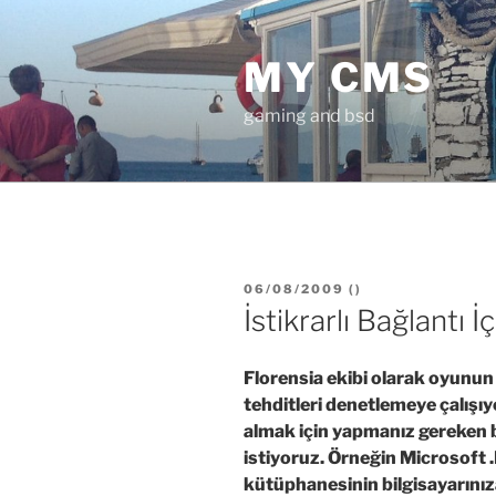
İçeriğe
geç
MY CMS
gaming and bsd
YAYIM
06/08/2009
(
)
TARIHI
İstikrarlı Bağlantı 
Florensia ekibi olarak oyunu
tehditleri denetlemeye çalışıy
almak için yapmanız gereken 
istiyoruz. Örneğin Microsoft 
kütüphanesinin bilgisayarını