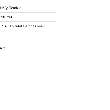
NS’yi Temizle
urulumu
2: A TLS fatal alert has been
LAR