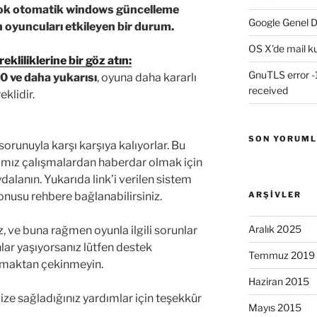
 çok otomatik windows güncelleme
Google Genel D
 oyuncuları etkileyen bir durum.
OS X’de mail k
kliliklerine bir göz atın:
GnuTLS error -1
 ve daha yukarısı
, oyuna daha kararlı
received
eklidir.
SON YORUM
orunuyla karşı karşıya kalıyorlar. Bu
mız çalışmalardan haberdar olmak için
alanın. Yukarıda link’i verilen sistem
konusu rehbere bağlanabilirsiniz.
ARŞIVLER
Aralık 2025
z, ve buna rağmen oyunla ilgili sorunlar
nlar yaşıyorsanız lütfen destek
Temmuz 2019
rmaktan çekinmeyin.
Haziran 2015
ize sağladığınız yardımlar için teşekkür
Mayıs 2015