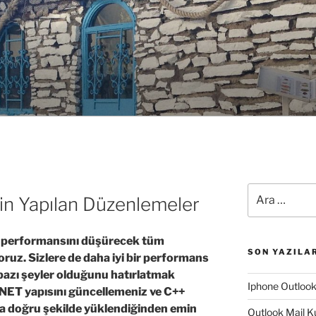
Ara:
İçin Yapılan Düzenlemeler
n performansını düşürecek tüm
SON YAZILA
oruz. Sizlere de daha iyi bir performans
bazı şeyler olduğunu hatırlatmak
Iphone Outloo
.NET yapısını güncellemeniz ve C++
za doğru şekilde yüklendiğinden emin
Outlook Mail K