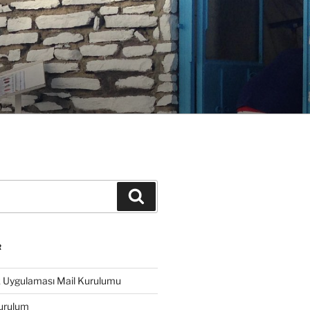
Ara
R
k Uygulaması Mail Kurulumu
urulum