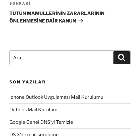
Sonraki
SONRAKI
Yazı
TÜTÜN MAMULLERİNİN ZARARLARININ
ÖNLENMESİNE DAİR KANUN
Ara:
Ara
SON YAZILAR
Iphone Outlook Uygulaması Mail Kurulumu
Outlook Mail Kurulum
Google Genel DNS’yi Temizle
OS X’de mail kurulumu