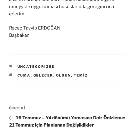
müeyyide uygulanması hususlarında gereğini rica
ederim.
Recep Tayyip ERDOĞAN
Başbakan
KATEGORILER
UNCATEGORIZED
ETIKETLER
CUMA
,
GELECEK
,
OLSUN
,
TEMIZ
Yazı
Önceki
ÖNCEKI
gezinmesi
Yazı
16 Temmuz – Yıl dönümü Yamasına Dair Önizleme:
21 Temmuz için Planlanan Değişiklikler