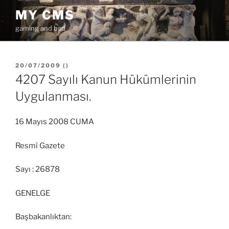
İçeriğe
MY CMS
geç
gaming and bsd
YAYIM
20/07/2009
(
)
TARIHI
4207 Sayılı Kanun Hükümlerinin
Uygulanması.
16 Mayıs 2008 CUMA
Resmî Gazete
Sayı : 26878
GENELGE
Başbakanlıktan: