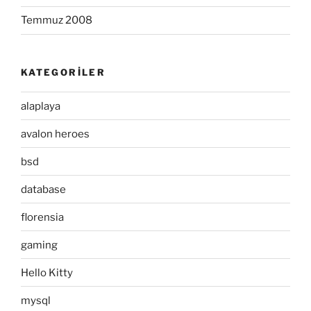
Temmuz 2008
KATEGORILER
alaplaya
avalon heroes
bsd
database
florensia
gaming
Hello Kitty
mysql