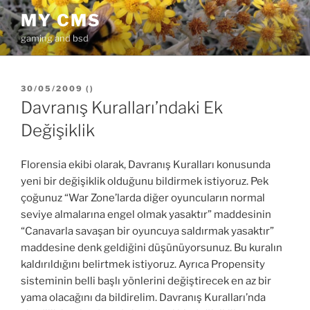
İçeriğe
MY CMS
geç
gaming and bsd
YAYIM
30/05/2009
(
)
TARIHI
Davranış Kuralları’ndaki Ek
Değişiklik
Florensia ekibi olarak, Davranış Kuralları konusunda
yeni bir değişiklik olduğunu bildirmek istiyoruz. Pek
çoğunuz “War Zone’larda diğer oyuncuların normal
seviye almalarına engel olmak yasaktır” maddesinin
“Canavarla savaşan bir oyuncuya saldırmak yasaktır”
maddesine denk geldiğini düşünüyorsunuz. Bu kuralın
kaldırıldığını belirtmek istiyoruz. Ayrıca Propensity
sisteminin belli başlı yönlerini değiştirecek en az bir
yama olacağını da bildirelim. Davranış Kuralları’nda