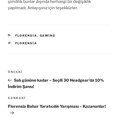
şimdilik bunlar dışında herhangi bir değişiklik
yapılmadı. Anlayışınız için teşekkürler.
KATEGORILER
FLORENSIA
,
GAMING
ETIKETLER
FLORENSIA
Yazı
Önceki
ÖNCEKI
gezinmesi
Yazı
Salı gününe kadar – Seçili 30 Headgear’da 10%
İndirim Şansı!
Sonraki
SONRAKI
Yazı
Florensia Bahar Yaratıcılık Yarışması – Kazananlar!