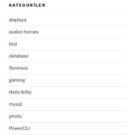
KATEGORILER
alaplaya
avalon heroes
bsd
database
florensia
gaming
Hello Kitty
mysql
photo
PowerCLI