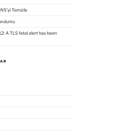
NS’yi Temizle
urulumu
2: A TLS fatal alert has been
LAR