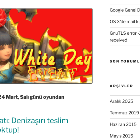
Google Genel D
OS X’de mail k
GnuTLS error -1
received
SON YORUM
ARŞIVLER
24 Mart, Salı günü oyundan
Aralık 2025
Temmuz 2019
ı: Denizaşırı teslim
Haziran 2015
ektup!
Mayıs 2015