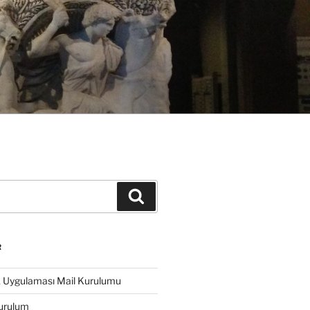
Ara
R
k Uygulaması Mail Kurulumu
urulum