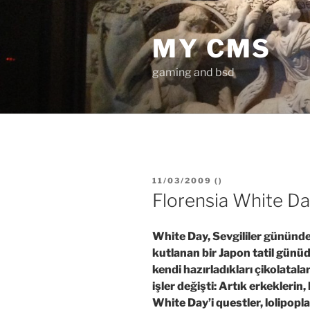
İçeriğe
geç
MY CMS
gaming and bsd
YAYIM
11/03/2009
(
)
TARIHI
Florensia White Day
White Day, Sevgililer gününde
kutlanan bir Japon tatil günüd
kendi hazırladıkları çikolatala
işler değişti: Artık erkeklerin,
White Day’i questler, lolipopla