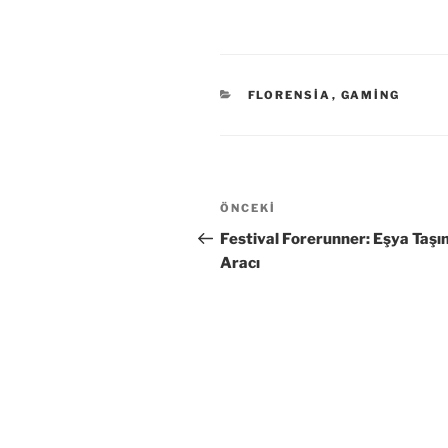
KATEGORILER
FLORENSIA
,
GAMING
Yazı
Önceki
ÖNCEKI
gezinmesi
Yazı
Festival Forerunner: Eşya Taş
Aracı