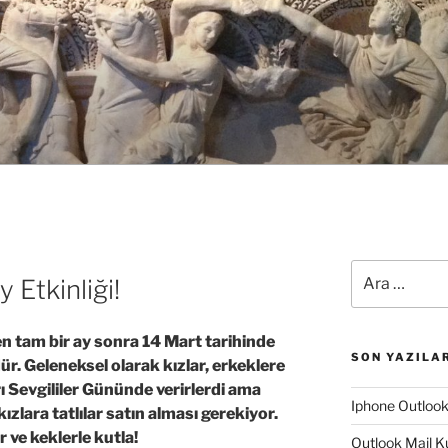
Ara:
 Etkinliği!
n tam bir ay sonra 14 Mart tarihinde
SON YAZILA
ür. Geleneksel olarak kızlar, erkeklere
rı Sevgililer Gününde verirlerdi ama
Iphone Outloo
 kızlara tatlılar satın alması gerekiyor.
r ve keklerle kutla!
Outlook Mail K