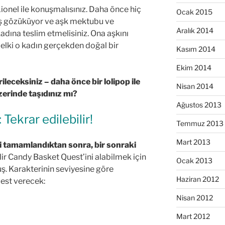
Lionel ile konuşmalısınız. Daha önce hiç
Ocak 2015
ş gözüküyor ve aşk mektubu ve
Aralık 2014
adına teslim etmelisiniz. Ona aşkını
belki o kadın gerçekden doğal bir
Kasım 2014
Ekim 2014
rileceksiniz – daha önce bir lolipop ile
Nisan 2014
zerinde taşıdınız mı?
Ağustos 2013
Tekrar edilebilir!
Temmuz 2013
Mart 2013
ri tamamlandıktan sonra, bir sonraki
ir Candy Basket Quest’ini alabilmek için
Ocak 2013
ş. Karakterinin seviyesine göre
Haziran 2012
uest verecek:
Nisan 2012
Mart 2012