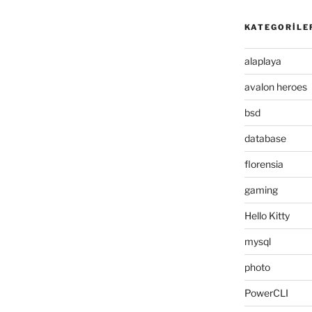
KATEGORILE
alaplaya
avalon heroes
bsd
database
florensia
gaming
Hello Kitty
mysql
photo
PowerCLI