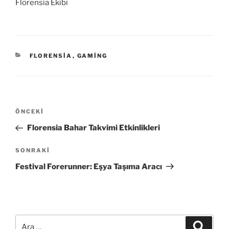
Florensia Ekibi
KATEGORILER
FLORENSIA
,
GAMING
Yazı
Önceki
ÖNCEKI
gezinmesi
Yazı
Florensia Bahar Takvimi Etkinlikleri
Sonraki
SONRAKI
Yazı
Festival Forerunner: Eşya Taşıma Aracı
Ara:
Ara