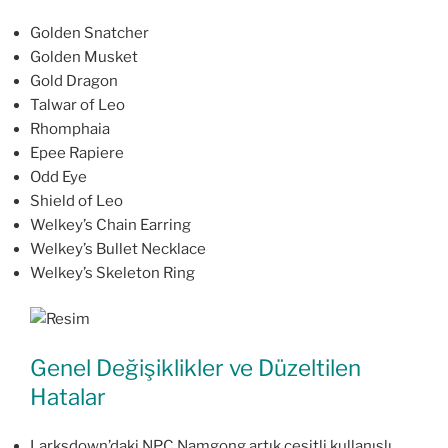
Golden Snatcher
Golden Musket
Gold Dragon
Talwar of Leo
Rhomphaia
Epee Rapiere
Odd Eye
Shield of Leo
Welkey’s Chain Earring
Welkey’s Bullet Necklace
Welkey’s Skeleton Ring
Genel Değişiklikler ve Düzeltilen
Hatalar
Larksdown’daki NPC Namgong artık çeşitli kullanışlı