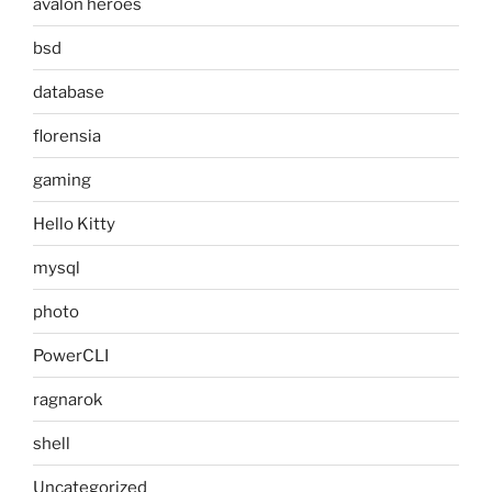
avalon heroes
bsd
database
florensia
gaming
Hello Kitty
mysql
photo
PowerCLI
ragnarok
shell
Uncategorized