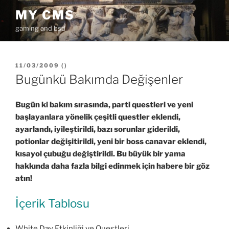
İçeriğe
MY CMS
geç
gaming and bsd
YAYIM
11/03/2009
(
)
TARIHI
Bugünkü Bakımda Değişenler
Bugün ki bakım sırasında, parti questleri ve yeni
başlayanlara yönelik çeşitli questler eklendi,
ayarlandı, iyileştirildi, bazı sorunlar giderildi,
potionlar değişitirildi, yeni bir boss canavar eklendi,
kısayol çubuğu değiştirildi. Bu büyük bir yama
hakkında daha fazla bilgi edinmek için habere bir göz
atın!
İçerik Tablosu
White Day Etkinliği ve Questleri