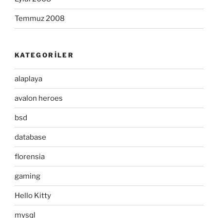
Temmuz 2008
KATEGORILER
alaplaya
avalon heroes
bsd
database
florensia
gaming
Hello Kitty
mysql