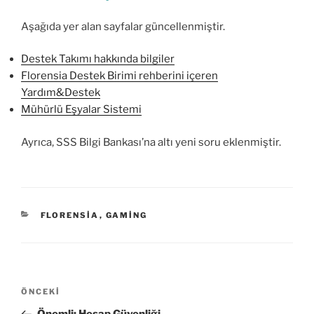
Aşağıda yer alan sayfalar güncellenmiştir.
Destek Takımı hakkında bilgiler
Florensia Destek Birimi rehberini içeren
Yardım&Destek
Mühürlü Eşyalar Sistemi
Ayrıca, SSS Bilgi Bankası’na altı yeni soru eklenmiştir.
KATEGORILER
FLORENSIA
,
GAMING
Yazı
Önceki
ÖNCEKI
gezinmesi
Yazı