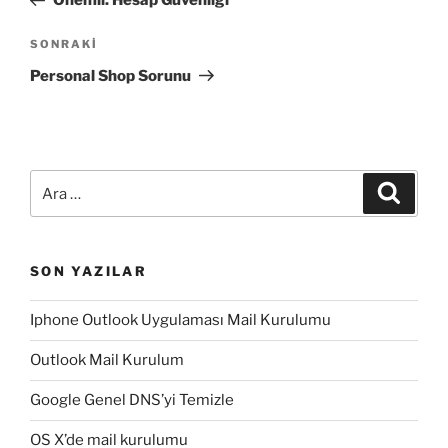
Önemli: Hesap Güvenliği
Sonraki
SONRAKI
Yazı
Personal Shop Sorunu
Ara:
Ara
SON YAZILAR
Iphone Outlook Uygulaması Mail Kurulumu
Outlook Mail Kurulum
Google Genel DNS’yi Temizle
OS X’de mail kurulumu