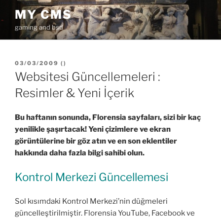
İçeriğe
MY CMS
geç
gaming and bsd
YAYIM
03/03/2009
(
)
TARIHI
Websitesi Güncellemeleri :
Resimler & Yeni İçerik
Bu haftanın sonunda, Florensia sayfaları, sizi bir kaç
yenilikle şaşırtacak! Yeni çizimlere ve ekran
görüntülerine bir göz atın ve en son eklentiler
hakkında daha fazla bilgi sahibi olun.
Kontrol Merkezi Güncellemesi
Sol kısımdaki Kontrol Merkezi’nin düğmeleri
güncelleştirilmiştir. Florensia YouTube, Facebook ve