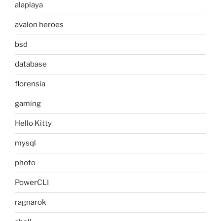
alaplaya
avalon heroes
bsd
database
florensia
gaming
Hello Kitty
mysql
photo
PowerCLI
ragnarok