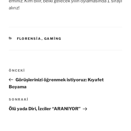
eminiz. Kim bilir, belki gelecek yılın oylamasında 1. sırayı
alırız!
KATEGORILER
FLORENSIA
,
GAMING
Yazı
Önceki
ÖNCEKI
gezinmesi
Yazı
Görüşlerinizi öğrenmek istiyoruz: Kıyafet
Boyama
Sonraki
SONRAKI
Yazı
Ölü yada Diri, İzciler “ARANIYOR”