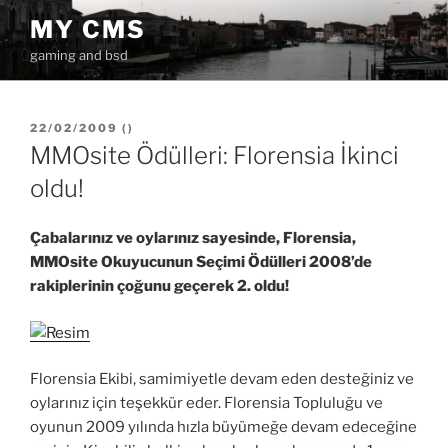
İçeriğe
MY CMS
geç
gaming and bsd
YAYIM
22/02/2009
(
)
TARIHI
MMOsite Ödülleri: Florensia İkinci
oldu!
Çabalarınız ve oylarınız sayesinde, Florensia,
MMOsite Okuyucunun Seçimi Ödülleri 2008’de
rakiplerinin çoğunu geçerek 2. oldu!
Florensia Ekibi, samimiyetle devam eden desteğiniz ve
oylarınız için teşekkür eder. Florensia Topluluğu ve
oyunun 2009 yılında hızla büyümeğe devam edeceğine