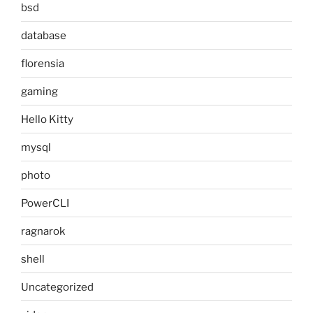
bsd
database
florensia
gaming
Hello Kitty
mysql
photo
PowerCLI
ragnarok
shell
Uncategorized