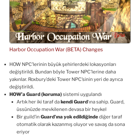
Harbor Occupation War (BETA) Changes
HOW NPC’lerinin büyük şehirlerdeki lokasyonları
değiştirildi. Bundan böyle Tower NPC’lerine daha
yakınlar. Roxbury’deki Tower NPC’sinin yeri de ayrıca
değiştirildi.
HOW’a Guard (koruma)
sistemi uygulandı
Artık her iki taraf da
kendi Guard
‘ına sahip. Guard,
üssünüzde mevkilenen devasa bir heykel
Bir guild’in
Guard’ına yok edildiğinde
diğer taraf
otomatik olarak kazanmış oluyor ve savaş da sona
eriyor