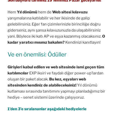
Son başvuru tarihiniz 19 Temmuz Pazar geceyarısı!
Hem
Yıl dönümü
hem de
Web sitesi kılavuzu
yarışmalarına katılabilir ve her ikisinde de galip
gelebilirsiniz. Eğer fan çizimlerinizle birinciliğe doğru
giderseniz, aynı şansa kılavuzunuzla da ulaşabilirsiniz
yani. Böylece iki katı AP ve eşya kazanmış olacaksınız.
O
kadar yaratıcı mısınız bakalım?
Kendinizi kanıtlayın!
Ve en önemlisi: Ödüller
Girişleri kabul edilen ve web sitesinde ismi geçen tüm
katılımcılar
EXP iksiri ve faydalı diğer power-up’lardan
oluşan bir paket alacak.
Bu kez, eşyaları web
sitesinden kendiniz de alabileceksiniz!
Yıl dönümü
kutlaması sırasında tanıtımını yapmayı planladığımız bir
hediye – senet sistemi üzerinde çalışıyoruz.
1’den 3’e sıralananlar aşağıdaki hediyelerle