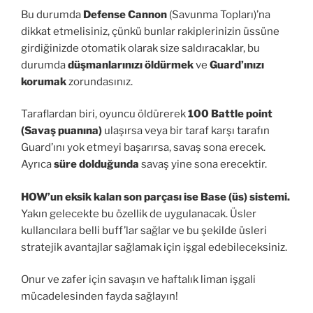
Bu durumda
Defense Cannon
(Savunma Topları)’na
dikkat etmelisiniz, çünkü bunlar rakiplerinizin üssüne
girdiğinizde otomatik olarak size saldıracaklar, bu
durumda
düşmanlarınızı öldürmek
ve
Guard’ınızı
korumak
zorundasınız.
Taraflardan biri, oyuncu öldürerek
100 Battle point
(Savaş puanına)
ulaşırsa veya bir taraf karşı tarafın
Guard’ını yok etmeyi başarırsa, savaş sona erecek.
Ayrıca
süre dolduğunda
savaş yine sona erecektir.
HOW’un eksik kalan son parçası ise Base (üs) sistemi.
Yakın gelecekte bu özellik de uygulanacak. Üsler
kullancılara belli buff’lar sağlar ve bu şekilde üsleri
stratejik avantajlar sağlamak için işgal edebileceksiniz.
Onur ve zafer için savaşın ve haftalık liman işgali
mücadelesinden fayda sağlayın!