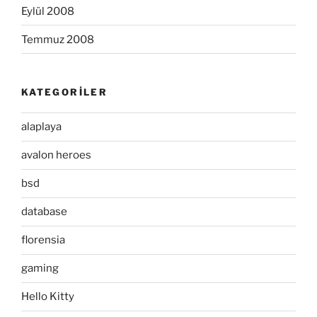
Eylül 2008
Temmuz 2008
KATEGORILER
alaplaya
avalon heroes
bsd
database
florensia
gaming
Hello Kitty