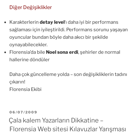
Diğer Değişiklikler
Karakterlerin
detay level
‘ı daha iyi bir performans
sağlaması için iyileştirildi. Performans sorunu yaşayan
oyuncular bundan böyle daha akıcı bir şekilde
oynayabilecekler.
Florensia’da bile
Noel sona erdi
, şehirler de normal
hallerine döndüler
Daha çok güncelleme yolda – son değişikliklerin tadını
çıkarın!
Florensia Ekibi
YAYIM
06/07/2009
TARIHI
Çala kalem Yazarların Dikkatine –
Florensia Web sitesi Kılavuzlar Yarışması