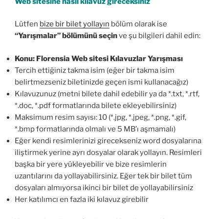
Web sitesine nasıl kılavuz gireceksiniz
Lütfen
bize bir bilet yollayın
bölüm olarak ise
“Yarışmalar” bölümünü seçin
ve şu bilgileri dahil edin:
Konu: Florensia Web sitesi Kılavuzlar Yarışması
Tercih ettiğiniz takma isim (eğer bir takma isim
belirtmezseniz biletinizde geçen ismi kullanacağız)
Kılavuzunuz (metni bilete dahil edebilir ya da *.txt, *.rtf,
*.doc, *.pdf formatlarında bilete ekleyebilirsiniz)
Maksimum resim sayısı: 10 (*.jpg, *.jpeg, *.png, *.gif,
*.bmp formatlarında olmalı ve 5 MB’ı aşmamalı)
Eğer kendi resimlerinizi girecekseniz word dosyalarına
iliştirmek yerine ayrı dosyalar olarak yollayın. Resimleri
başka bir yere yükleyebilir ve bize resimlerin
uzantılarını da yollayabilirsiniz. Eğer tek bir bilet tüm
dosyaları almıyorsa ikinci bir bilet de yollayabilirsiniz
Her katılımcı en fazla iki kılavuz girebilir