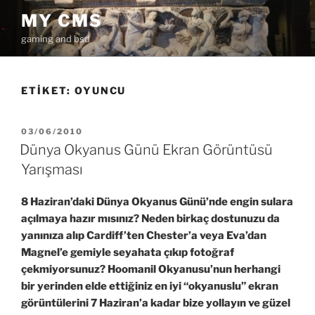
İçeriğe
MY CMS
geç
gaming and bsd
ETIKET:
OYUNCU
YAYIM
03/06/2010
TARIHI
Dünya Okyanus Günü Ekran Görüntüsü
Yarışması
8 Haziran’daki Dünya Okyanus Günü’nde engin sulara
açılmaya hazır mısınız? Neden birkaç dostunuzu da
yanınıza alıp Cardiff’ten Chester’a veya Eva’dan
Magnel’e gemiyle seyahata çıkıp fotoğraf
çekmiyorsunuz? Hoomanil Okyanusu’nun herhangi
bir yerinden elde ettiğiniz en iyi “okyanuslu” ekran
görüntülerini 7 Haziran’a kadar bize yollayın ve güzel