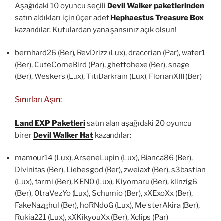
Aşağıdaki 10 oyuncu seçili
Devil Walker paketlerinden
satın aldıkları için üçer adet
Hephaestus Treasure Box
kazandılar. Kutulardan yana şansınız açık olsun!
bernhard26 (Ber), RevDrizz (Lux), dracorian (Par), water1
(Ber), CuteComeBird (Par), ghettohexe (Ber), snage
(Ber), Weskers (Lux), TitiDarkrain (Lux), FlorianXIII (Ber)
Sınırları Aşın:
Land EXP Paketleri
satın alan aşağıdaki 20 oyuncu
birer
Devil Walker Hat
kazandılar:
mamour14 (Lux), ArseneLupin (Lux), Bianca86 (Ber),
Divinitas (Ber), Liebesgod (Ber), zweiaxt (Ber), s3bastian
(Lux), farmi (Ber), KEN0 (Lux), Kiyomaru (Ber), klinzig6
(Ber), OtraVezYo (Lux), Schumio (Ber), xXExoXx (Ber),
FakeNazghul (Ber), hoRNdoG (Lux), MeisterAkira (Ber),
Rukia221 (Lux), xXKikyouXx (Ber), Xclips (Par)