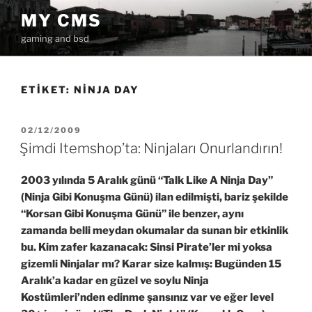
İçeriğe
MY CMS
geç
gaming and bsd
ETIKET:
NINJA DAY
YAYIM
02/12/2009
TARIHI
Şimdi Itemshop’ta: Ninjaları Onurlandırın!
2003 yılında 5 Aralık günü “Talk Like A Ninja Day”
(Ninja Gibi Konuşma Günü) ilan edilmişti, bariz şekilde
“Korsan Gibi Konuşma Günü” ile benzer, aynı
zamanda belli meydan okumalar da sunan bir etkinlik
bu. Kim zafer kazanacak: Sinsi Pirate’ler mi yoksa
gizemli Ninjalar mı? Karar size kalmış: Bugünden 15
Aralık’a kadar en güzel ve soylu Ninja
Kostümleri’nden edinme şansınız var ve eğer level