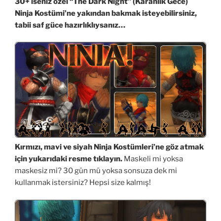
30+ iseniz özel “The Dark Night” (Karanlık Gece)
Ninja Kostümi’ne yakından bakmak isteyebilirsiniz,
tabii saf güce hazırlıklıysanız…
Kırmızı, mavi ve siyah Ninja Kostümleri’ne göz atmak
için yukarıdaki resme tıklayın.
Maskeli mi yoksa
maskesiz mi? 30 gün mü yoksa sonsuza dek mi
kullanmak istersiniz? Hepsi size kalmış!