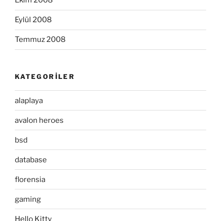
Ekim 2008
Eylül 2008
Temmuz 2008
KATEGORILER
alaplaya
avalon heroes
bsd
database
florensia
gaming
Hello Kitty